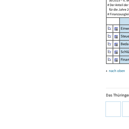
ab 2025 – lt. B
# Der Anteil de
für die Jahre 2
# Finanzausglei
Einw
Steu
Beda
Schl
Fina
▴
nach oben
Das Thüringer