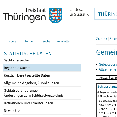
THÜRIN
Zurück
|
Zeic
Home
Kontakt
Suche
Newsletter
Gemein
STATISTISCHE DATEN
Sachliche Suche
▸
Gebietsver
Regionale Suche
▸
Allgemeine
Kürzlich bereitgestellte Daten
Allgemeine Angaben, Zuordnungen
Schlüsselzuw
Gebietsveränderungen,
# Angaben zu 
Änderungen zum Schlüsselverzeichnis
# Einwohner Jah
ab 2023 zum 31
Definitionen und Erläuterungen
sowie der vier d
Jahr 2013 – Ein
Newsletter
2014 bis 2024 –