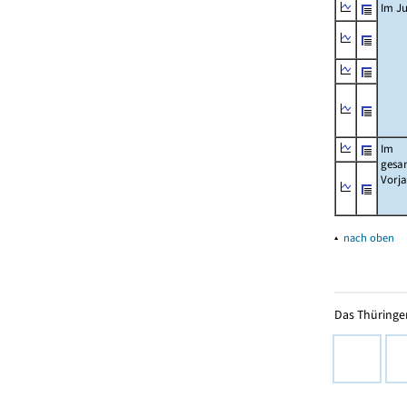
Im Ju
Im
gesa
Vorj
▴
nach oben
Das Thüringer