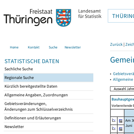
THÜRIN
Zurück
|
Zeic
Home
Kontakt
Suche
Newsletter
Gemein
STATISTISCHE DATEN
Sachliche Suche
▸
Gebietsver
Regionale Suche
▸
Allgemeine
Kürzlich bereitgestellte Daten
Allgemeine Angaben, Zuordnungen
Bauhauptgew
Gebietsveränderungen,
Vorbereitende B
Änderungen zum Schlüsselverzeichnis
Definitionen und Erläuterungen
Am 3
Juni
Newsletter