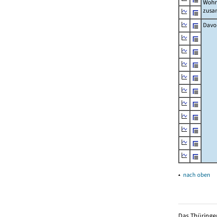
Wohn
zus
Davo
▴
nach oben
Das Thüringer