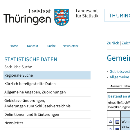
THÜRIN
Zurück
|
Zeic
Home
Kontakt
Suche
Newsletter
Gemein
STATISTISCHE DATEN
Sachliche Suche
▸
Gebietsver
Regionale Suche
▸
Allgemeine
Kürzlich bereitgestellte Daten
Allgemeine Angaben, Zuordnungen
Bestand an W
Gebietsveränderungen,
einschließlich
Änderungen zum Schlüsselverzeichnis
Bevölkerungsfo
Definitionen und Erläuterungen
Wohn
Newsletter
einsc