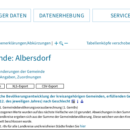
GER DATEN
DATENERHEBUNG
SERVIC
henerklärungen/Abkürzungen
|
Tabellenköpfe verschob
de: Albersdorf
änderungen der Gemeinde
 Angaben, Zuordnungen
iche Bevölkerungsentwicklung der kreisangehörigen Gemeinden, erfüllenden 
12. des jeweiligen Jahres) nach Geschlecht
 1. Gemeindebevölkerungsvorausberechnung (1. GemBv)
ezogenen Werte wurden auf das nächste Vielfache von 10 gerundet. Abweichungen in den Sum
andkreise ergeben sich aus der Summe der Gemeindebevölkerung. Diese weichen von den Kreis
nett beschlossen wurde.
hier
. rBv für alle Landkreise und kreisfreien Städte finden Sie