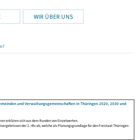
E
WIR ÜBER UNS
en?
Gemeinden und Verwaltungsgemeinschaften in Thüringen 2020, 2030 und
men erklären sich aus dem Runden von Einzelwerten.
ergebnissen der 2. rBv ab, welche als Planungsgrundlage für den Freistaat Thüringen