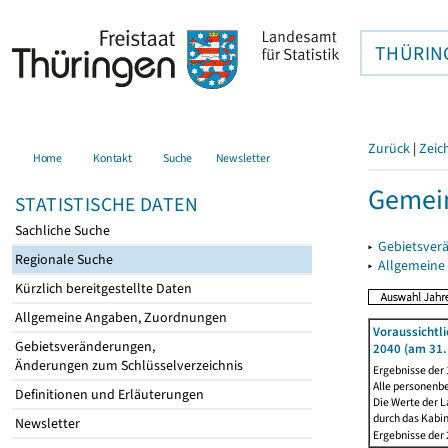
THÜRIN
Zurück
|
Zeic
Home
Kontakt
Suche
Newsletter
Gemein
STATISTISCHE DATEN
Sachliche Suche
▸
Gebietsver
Regionale Suche
▸
Allgemeine
Kürzlich bereitgestellte Daten
Allgemeine Angaben, Zuordnungen
Voraussichtl
Gebietsveränderungen,
2040 (am 31.
Änderungen zum Schlüsselverzeichnis
Ergebnisse der
Alle personenb
Definitionen und Erläuterungen
Die Werte der L
durch das Kabi
Newsletter
Ergebnisse der 2