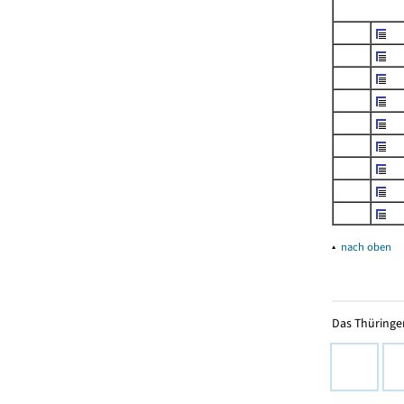
▴
nach oben
Das Thüringer