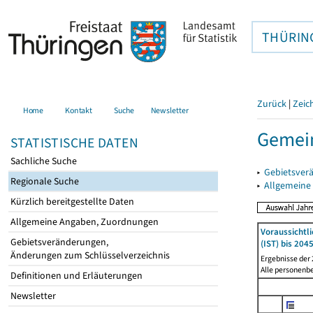
THÜRIN
Zurück
|
Zeic
Home
Kontakt
Suche
Newsletter
Gemein
STATISTISCHE DATEN
Sachliche Suche
▸
Gebietsver
Regionale Suche
▸
Allgemeine
Kürzlich bereitgestellte Daten
Allgemeine Angaben, Zuordnungen
Voraussichtl
Gebietsveränderungen,
(IST) bis 204
Änderungen zum Schlüsselverzeichnis
Ergebnisse der
Alle personenb
Definitionen und Erläuterungen
Newsletter