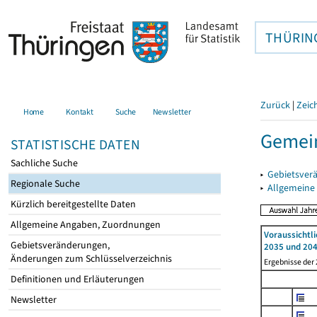
THÜRIN
Zurück
|
Zeic
Home
Kontakt
Suche
Newsletter
Gemein
STATISTISCHE DATEN
Sachliche Suche
▸
Gebietsver
Regionale Suche
▸
Allgemeine
Kürzlich bereitgestellte Daten
Allgemeine Angaben, Zuordnungen
Voraussichtl
Gebietsveränderungen,
2035 und 204
Änderungen zum Schlüsselverzeichnis
Ergebnisse der
Definitionen und Erläuterungen
Newsletter