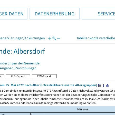
GER DATEN
DATENERHEBUNG
SERVIC
henerklärungen/Abkürzungen
|
Tabellenköpfe verschob
de: Albersdorf
änderungen der Gemeinde
 Angaben, Zuordnungen
am 15. Mai 2022 nach Alter (Infrastrukturrelevante Altersgruppen)
63 Gemeinden konnten für insgesamt 277 Anschriften die Daten nicht vollständig verarbeitet
ten werden die melderechtlich erfassten Personen bei der Bevölkerungszahl der Gemeinden be
rsonen in Thüringen sind in der Tabelle "Amtliche Einwohnerzahl am 15. Mai 2024 (nachrichtli
n den Summen erklären sich aus dem eingesetzten Geheimhaltungsverfahren.
Merkmal