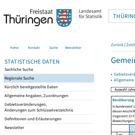
THÜRIN
Zurück
|
Zeic
Home
Kontakt
Suche
Newsletter
Gemein
STATISTISCHE DATEN
Sachliche Suche
▸
Gebietsver
Regionale Suche
▸
Allgemeine
Kürzlich bereitgestellte Daten
Allgemeine Angaben, Zuordnungen
Bevölkerung 
Gebietsveränderungen,
In bundesweit 1
Änderungen zum Schlüsselverzeichnis
diesen Anschrif
insgesamt 22 Pe
Definitionen und Erläuterungen
Abweichungen i
Newsletter