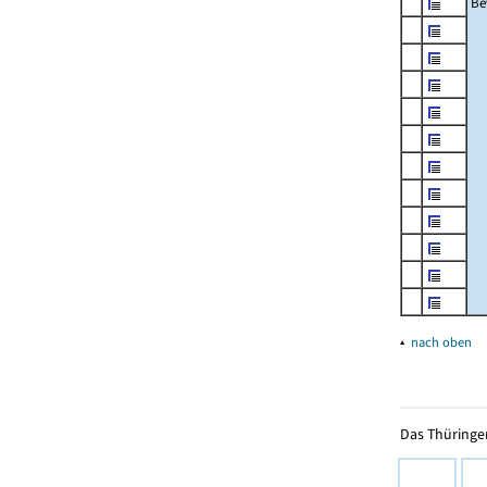
Be
▴
nach oben
Das Thüringer