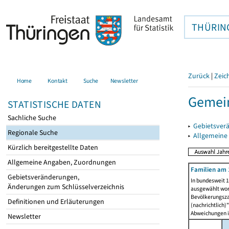
THÜRIN
Zurück
|
Zeic
Home
Kontakt
Suche
Newsletter
Gemein
STATISTISCHE DATEN
Sachliche Suche
▸
Gebietsver
Regionale Suche
▸
Allgemeine
Kürzlich bereitgestellte Daten
Allgemeine Angaben, Zuordnungen
Familien am 
Gebietsveränderungen,
In bundesweit 1
Änderungen zum Schlüsselverzeichnis
ausgewählt wor
Bevölkerungszah
Definitionen und Erläuterungen
(nachrichtlich)"
Abweichungen i
Newsletter