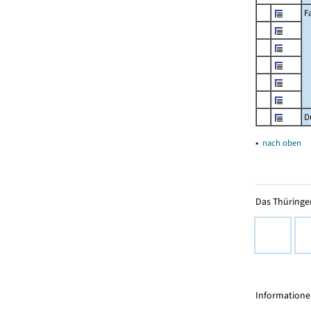
F
D
▴
nach oben
Das Thüringer
Informationen