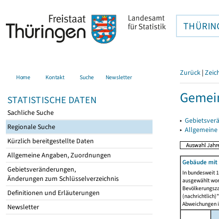
THÜRIN
Zurück
|
Zeic
Home
Kontakt
Suche
Newsletter
Gemein
STATISTISCHE DATEN
Sachliche Suche
▸
Gebietsver
Regionale Suche
▸
Allgemeine
Kürzlich bereitgestellte Daten
Allgemeine Angaben, Zuordnungen
Gebäude mit
Gebietsveränderungen,
In bundesweit 1
Änderungen zum Schlüsselverzeichnis
ausgewählt wor
Bevölkerungszah
Definitionen und Erläuterungen
(nachrichtlich)"
Abweichungen i
Newsletter