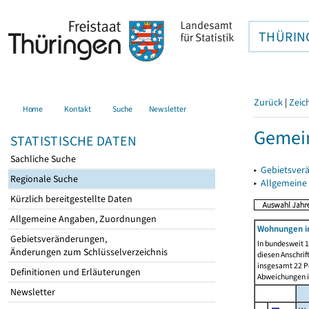
THÜRIN
Zurück
|
Zeic
Home
Kontakt
Suche
Newsletter
Gemein
STATISTISCHE DATEN
Sachliche Suche
▸
Gebietsver
Regionale Suche
▸
Allgemeine
Kürzlich bereitgestellte Daten
Allgemeine Angaben, Zuordnungen
Wohnungen i
Gebietsveränderungen,
In bundesweit 1
Änderungen zum Schlüsselverzeichnis
diesen Anschrif
insgesamt 22 Pe
Definitionen und Erläuterungen
Abweichungen i
Newsletter