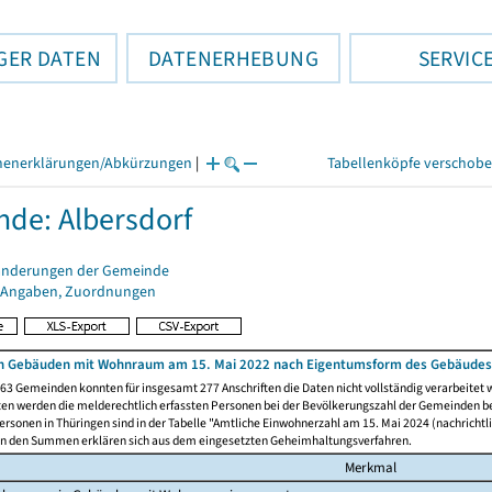
GER DATEN
DATENERHEBUNG
SERVIC
henerklärungen/Abkürzungen
|
Tabellenköpfe verschob
de: Albersdorf
änderungen der Gemeinde
 Angaben, Zuordnungen
n Gebäuden mit Wohnraum am 15. Mai 2022 nach Eigentumsform des Gebäudes
63 Gemeinden konnten für insgesamt 277 Anschriften die Daten nicht vollständig verarbeitet
ten werden die melderechtlich erfassten Personen bei der Bevölkerungszahl der Gemeinden be
rsonen in Thüringen sind in der Tabelle "Amtliche Einwohnerzahl am 15. Mai 2024 (nachrichtli
n den Summen erklären sich aus dem eingesetzten Geheimhaltungsverfahren.
Merkmal