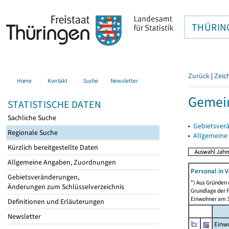
THÜRIN
Zurück
|
Zeic
Home
Kontakt
Suche
Newsletter
Gemein
STATISTISCHE DATEN
Sachliche Suche
▸
Gebietsver
Regionale Suche
▸
Allgemeine
Kürzlich bereitgestellte Daten
Allgemeine Angaben, Zuordnungen
Personal in V
Gebietsveränderungen,
*) Aus Gründen
Änderungen zum Schlüsselverzeichnis
Grundlage der F
Einwohner am 3
Definitionen und Erläuterungen
Newsletter
Einw