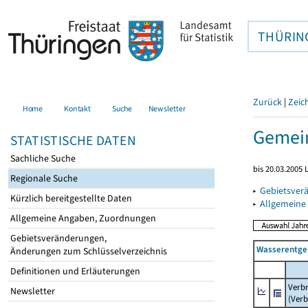
THÜRIN
Zurück
|
Zeic
Home
Kontakt
Suche
Newsletter
Gemein
STATISTISCHE DATEN
Sachliche Suche
bis 20.03.2005
Regionale Suche
▸
Gebietsver
Kürzlich bereitgestellte Daten
▸
Allgemeine
Allgemeine Angaben, Zuordnungen
Gebietsveränderungen,
Wasserentge
Änderungen zum Schlüsselverzeichnis
Definitionen und Erläuterungen
Verb
Newsletter
(Verb