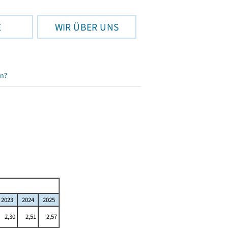
E
WIR ÜBER UNS
en?
2023
2024
2025
2,30
2,51
2,57