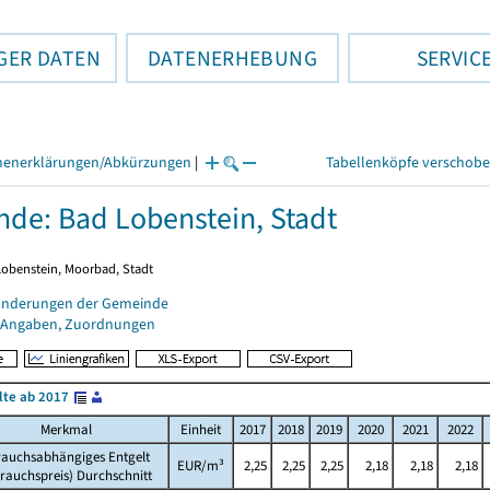
GER DATEN
DATENERHEBUNG
SERVIC
henerklärungen/Abkürzungen
|
Tabellenköpfe verschob
de: Bad Lobenstein, Stadt
 Lobenstein, Moorbad, Stadt
änderungen der Gemeinde
 Angaben, Zuordnungen
lte ab 2017
Merkmal
Einheit
2017
2018
2019
2020
2021
2022
rauchsabhängiges Entgelt
EUR/m³
2,25
2,25
2,25
2,18
2,18
2,18
rauchspreis) Durchschnitt