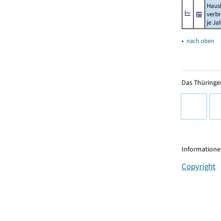
Haush
verb
je Ja
▴
nach oben
Das Thüringer
Informationen
Copyright