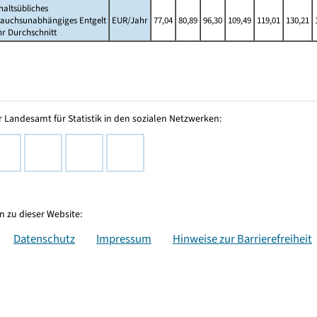
altsübliches
rauchsunabhängiges Entgelt
EUR/Jahr
77,04
80,89
96,30
109,49
119,01
130,21
hr Durchschnitt
 Landesamt für Statistik in den sozialen Netzwerken:
 zu dieser Website:
Datenschutz
Impressum
Hinweise zur Barrierefreiheit