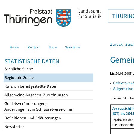
THÜRIN
Zurück
|
Zeic
Home
Kontakt
Suche
Newsletter
Gemein
STATISTISCHE DATEN
Sachliche Suche
bis 20.03.2005
Regionale Suche
▸
Gebietsver
Kürzlich bereitgestellte Daten
▸
Allgemeine
Allgemeine Angaben, Zuordnungen
Gebietsveränderungen,
Voraussichtl
Änderungen zum Schlüsselverzeichnis
(IST) bis 204
Definitionen und Erläuterungen
Ergebnisse der
Alle personenb
Newsletter