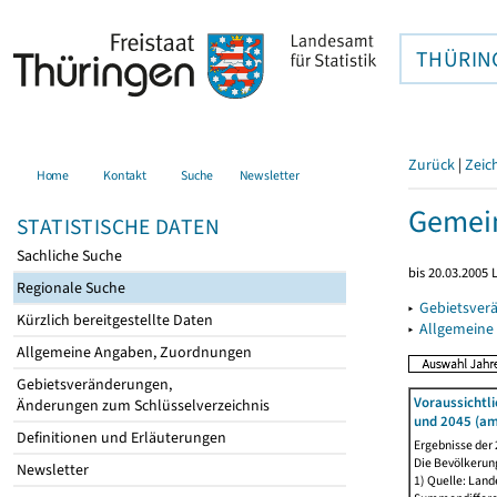
THÜRIN
Zurück
|
Zeic
Home
Kontakt
Suche
Newsletter
Gemein
STATISTISCHE DATEN
Sachliche Suche
bis 20.03.2005
Regionale Suche
▸
Gebietsver
Kürzlich bereitgestellte Daten
▸
Allgemeine
Allgemeine Angaben, Zuordnungen
Gebietsveränderungen,
Voraussichtl
Änderungen zum Schlüsselverzeichnis
und 2045 (am
Definitionen und Erläuterungen
Ergebnisse der
Die Bevölkerun
Newsletter
1) Quelle: Lan