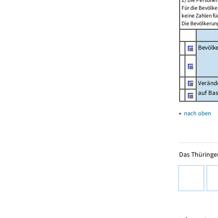
2) Die Persone
Für die Bevölke
keine Zahlen f
Die Bevölkerung
Bevölk
Verände
auf Bas
▴
nach oben
Das Thüringer