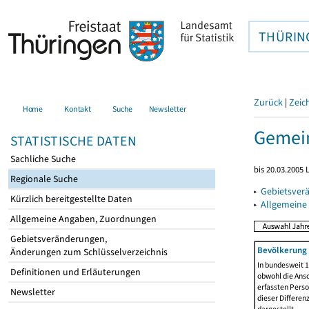
THÜRIN
Zurück
|
Zeic
Home
Kontakt
Suche
Newsletter
Gemein
STATISTISCHE DATEN
Sachliche Suche
bis 20.03.2005
Regionale Suche
▸
Gebietsver
Kürzlich bereitgestellte Daten
▸
Allgemeine
Allgemeine Angaben, Zuordnungen
Gebietsveränderungen,
Bevölkerung 
Änderungen zum Schlüsselverzeichnis
In bundesweit 1
Definitionen und Erläuterungen
obwohl die Ansc
erfassten Pers
Newsletter
dieser Differen