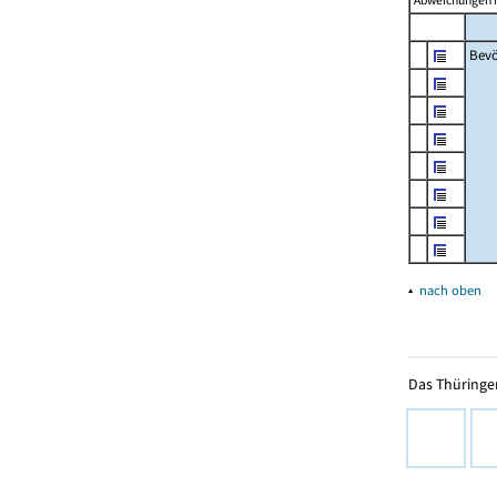
Abweichungen i
Bevö
▴
nach oben
Das Thüringer