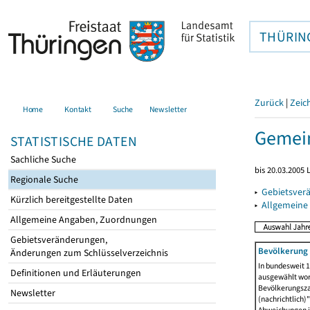
THÜRIN
Zurück
|
Zeic
Home
Kontakt
Suche
Newsletter
Gemein
STATISTISCHE DATEN
Sachliche Suche
bis 20.03.2005
Regionale Suche
▸
Gebietsver
Kürzlich bereitgestellte Daten
▸
Allgemeine
Allgemeine Angaben, Zuordnungen
Gebietsveränderungen,
Bevölkerung 
Änderungen zum Schlüsselverzeichnis
In bundesweit 1
Definitionen und Erläuterungen
ausgewählt wor
Bevölkerungszah
Newsletter
(nachrichtlich)"