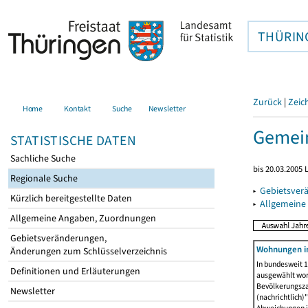
THÜRIN
Zurück
|
Zeic
Home
Kontakt
Suche
Newsletter
Gemein
STATISTISCHE DATEN
Sachliche Suche
bis 20.03.2005
Regionale Suche
▸
Gebietsver
Kürzlich bereitgestellte Daten
▸
Allgemeine
Allgemeine Angaben, Zuordnungen
Gebietsveränderungen,
Wohnungen i
Änderungen zum Schlüsselverzeichnis
In bundesweit 1
Definitionen und Erläuterungen
ausgewählt wor
Bevölkerungszah
Newsletter
(nachrichtlich)"