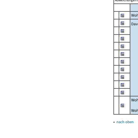
Abweichungen i
Woh
Dav
Woh
Woh
▴
nach oben