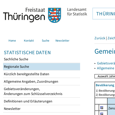
THÜRIN
Zurück
|
Zeic
Home
Kontakt
Suche
Newsletter
Gemei
STATISTISCHE DATEN
Sachliche Suche
▸
Gebietsver
Regionale Suche
▸
Allgemeine
Kürzlich bereitgestellte Daten
Allgemeine Angaben, Zuordnungen
Bevölkerung 
Gebietsveränderungen,
1) Bevölkerungs
Änderungen zum Schlüsselverzeichnis
2) Bevölkerungs
Definitionen und Erläuterungen
Zens
Newsletter