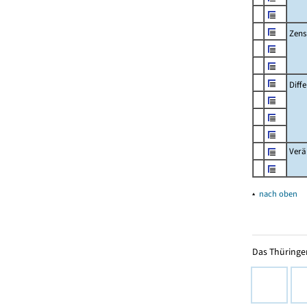
Zens
Diff
Verä
▴
nach oben
Das Thüringer