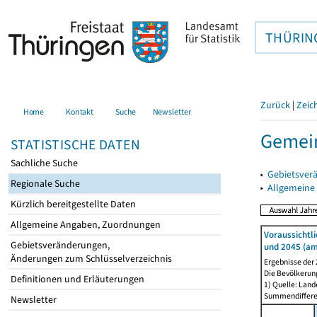
THÜRIN
Zurück
|
Zeic
Home
Kontakt
Suche
Newsletter
Gemei
STATISTISCHE DATEN
Sachliche Suche
▸
Gebietsver
Regionale Suche
▸
Allgemeine
Kürzlich bereitgestellte Daten
Allgemeine Angaben, Zuordnungen
Voraussichtl
Gebietsveränderungen,
und 2045 (am
Änderungen zum Schlüsselverzeichnis
Ergebnisse der
Die Bevölkerun
Definitionen und Erläuterungen
1) Quelle: Lan
Summendiffer
Newsletter