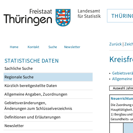
THÜRIN
Zurück
|
Zeic
Home
Kontakt
Suche
Newsletter
Kreisfr
STATISTISCHE DATEN
Sachliche Suche
▸
Gebietsverä
Regionale Suche
▸
Allgemeine
Kürzlich bereitgestellte Daten
Allgemeine Angaben, Zuordnungen
Neuerrichtun
Gebietsveränderungen,
Die Zuordnung d
Änderungen zum Schlüsselverzeichnis
Haupttätigkeit.
1) Bergbau und
Definitionen und Erläuterungen
Gesundheits- un
Newsletter