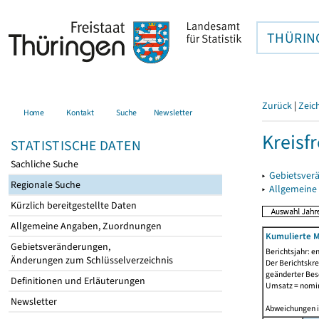
THÜRIN
Zurück
|
Zeic
Home
Kontakt
Suche
Newsletter
Kreisfr
STATISTISCHE DATEN
Sachliche Suche
▸
Gebietsverä
Regionale Suche
▸
Allgemeine
Kürzlich bereitgestellte Daten
Allgemeine Angaben, Zuordnungen
Kumulierte M
Gebietsveränderungen,
Berichtsjahr: e
Änderungen zum Schlüsselverzeichnis
Der Berichtskre
geänderter Besc
Definitionen und Erläuterungen
Umsatz = nomin
Newsletter
Abweichungen 