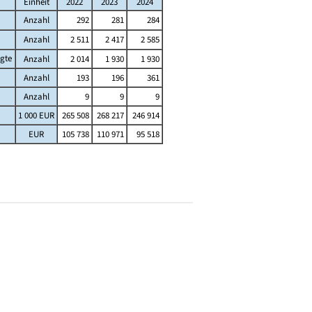
Einheit
2022
2023
2024
Anzahl
292
281
284
Anzahl
2 511
2 417
2 585
igte
Anzahl
2 014
1 930
1 930
Anzahl
193
196
361
Anzahl
9
9
9
1 000 EUR
265 508
268 217
246 914
EUR
105 738
110 971
95 518