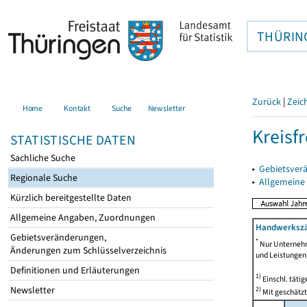
THÜRIN
Zurück
|
Zeic
Home
Kontakt
Suche
Newsletter
Kreisfr
STATISTISCHE DATEN
Sachliche Suche
▸
Gebietsverä
Regionale Suche
▸
Allgemeine
Kürzlich bereitgestellte Daten
Allgemeine Angaben, Zuordnungen
Handwerkszä
Gebietsveränderungen,
*
Nur Unternehm
Änderungen zum Schlüsselverzeichnis
und Leistungen)
Definitionen und Erläuterungen
1)
Einschl. täti
Newsletter
2)
Mit geschätz