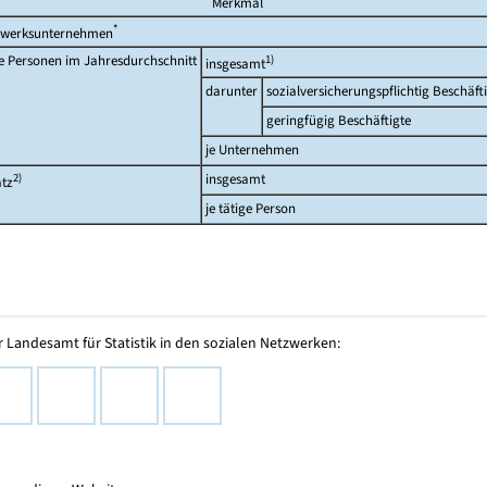
Merkmal
*
werksunternehmen
e Personen im Jahresdurchschnitt
1)
insgesamt
darunter
sozialversicherungspflichtig Beschäft
geringfügig Beschäftigte
je Unternehmen
2)
insgesamt
tz
je tätige Person
 Landesamt für Statistik in den sozialen Netzwerken: