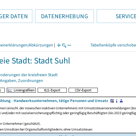
GER DATEN
DATENERHEBUNG
SERVIC
henerklärungen/Abkürzungen
|
Tabellenköpfe verschob
eie Stadt: Stadt Suhl
nderungen der kreisfreien Stadt
 Angaben, Zuordnungen
hlung - Handwerksunternehmen, tätige Personen und Umsatz
en (einschl. der inzwischen inaktiven Unternehmen) mit Umsatzsteuervoranmeldungen (bis
 und/oder mit sozialversicherungspflichtig oder geringfügig Beschäftigten (bis 2023 geringfüg
ger Unternehmer (geschätzt).
ten Umsätzen bei Organschaftsmitgliedern; ohne Umsatzsteuer.