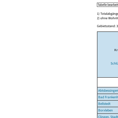
1) Totalabgän
2) ohne Wohn
Gebietsstand: 3
Kr
Schl
Abtsbessinge
Bad Frankenh
Bellstedt
Borxleben
Clingen, Stadt