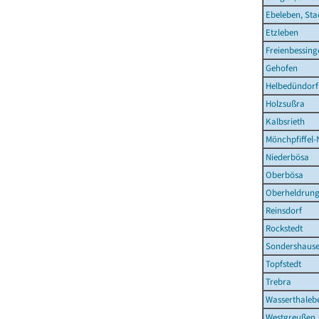
Ebeleben, Sta
Etzleben
Freienbessing
Gehofen
Helbedündorf
Holzsußra
Kalbsrieth
Mönchpfiffel-
Niederbösa
Oberbösa
Oberheldrun
Reinsdorf
Rockstedt
Sondershause
Topfstedt
Trebra
Wasserthaleb
Westgreußen