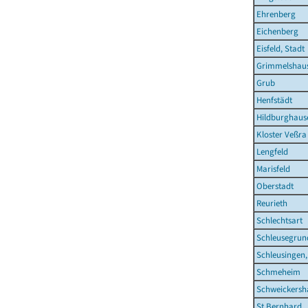
Ehrenberg
Eichenberg
Eisfeld, Stadt
Grimmelshau
Grub
Henfstädt
Hildburghause
Kloster Veßra
Lengfeld
Marisfeld
Oberstadt
Reurieth
Schlechtsart
Schleusegrun
Schleusingen,
Schmeheim
Schweickersh
St.Bernhard