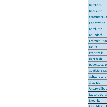
Deesbach
Döschnitz
Gräfenthal, S
Hohenwarte
Katzhütte
Kaulsdorf
Lehesten, Sta
Meura
Probstzella
Rohrbach
Rudolstadt, S
Saalfeld/Saal
Schwarzburg
Sitzendorf
Unterweißba
Leutenberg, S
Drognitz
Uhlstädt-Kirc