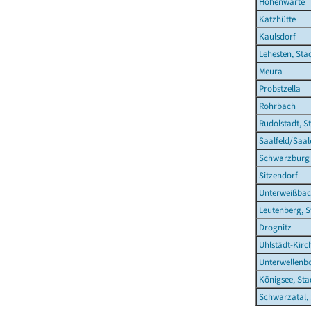
Hohenwarte
Katzhütte
Kaulsdorf
Lehesten, Sta
Meura
Probstzella
Rohrbach
Rudolstadt, S
Saalfeld/Saal
Schwarzburg
Sitzendorf
Unterweißba
Leutenberg, S
Drognitz
Uhlstädt-Kirc
Unterwellenb
Königsee, Sta
Schwarzatal, 