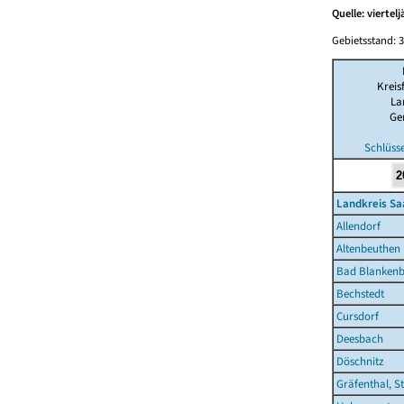
Quelle: viertel
Gebietsstand: 3
Kreis
La
Ge
Schlüss
Landkreis Sa
Allendorf
Altenbeuthen
Bad Blankenb
Bechstedt
Cursdorf
Deesbach
Döschnitz
Gräfenthal, S