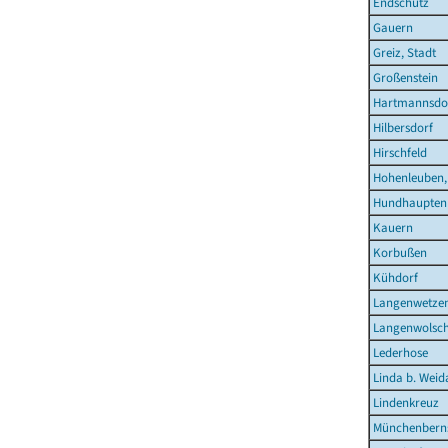
Endschütz
Gauern
Greiz, Stadt
Großenstein
Hartmannsdo
Hilbersdorf
Hirschfeld
Hohenleuben,
Hundhaupten
Kauern
Korbußen
Kühdorf
Langenwetze
Langenwolsc
Lederhose
Linda b. Weid
Lindenkreuz
Münchenberns