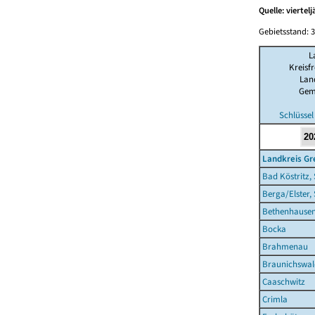
Quelle: viertel
Gebietsstand: 3
L
Kreisfr
Lan
Gem
Schlüssel
Landkreis Gr
Bad Köstritz,
Berga/Elster,
Bethenhause
Bocka
Brahmenau
Braunichswal
Caaschwitz
Crimla