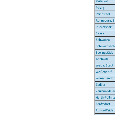
Paitzdorf
Pölzig
Reichstädt
Ronneburg, S
Rückersdorf
Saara
Schwaara
Schwarzbach
Seelingstädt
Teichwitz
Weida, Stadt
Weißendorf
Wünschendorf
Zedlitz
Zeulenroda-Tr
Harth-Pöllnitz
Kraftsdorf
Auma-Weidata