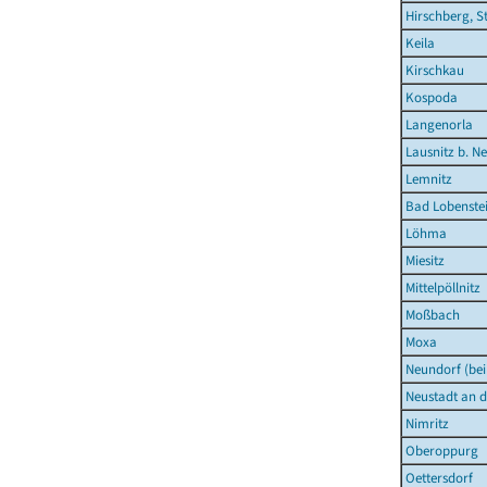
Hirschberg, S
Keila
Kirschkau
Kospoda
Langenorla
Lausnitz b. N
Lemnitz
Bad Lobenstei
Löhma
Miesitz
Mittelpöllnitz
Moßbach
Moxa
Neundorf (bei
Neustadt an d
Nimritz
Oberoppurg
Oettersdorf