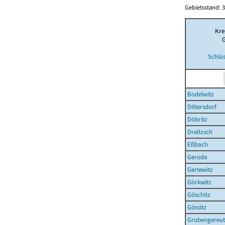
Gebietsstand: 3
Kre
Schlüs
Bodelwitz
Dittersdorf
Döbritz
Dreitzsch
Eßbach
Geroda
Gertewitz
Görkwitz
Göschitz
Gössitz
Grobengereu