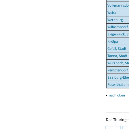
Volkmannsdo
Weira
Wernburg
Wilhelmsdorf
Ziegenrück, S
Krölpa
Gefell, Stadt
Tanna, Stadt
Wurzbach, St
Remptendorf
Saalburg-Eber
Rosenthal am
▴
nach oben
Das Thüringer