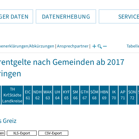
GER DATEN
DATENERHEBUNG
SERVIC
henerklärungen/Abkürzungen
|
Ansprechpartner
|
Tabell
entgelte nach Gemeinden ab 2017
ringen
TH
EIC
NDH
WAK
UH
KYF
SM
GTH
SÖM
HBN
IK
AP
SON
t
Krf.Städte
61
62
63
64
65
66
67
68
69
70
71
72
Landkreise
 Greiz