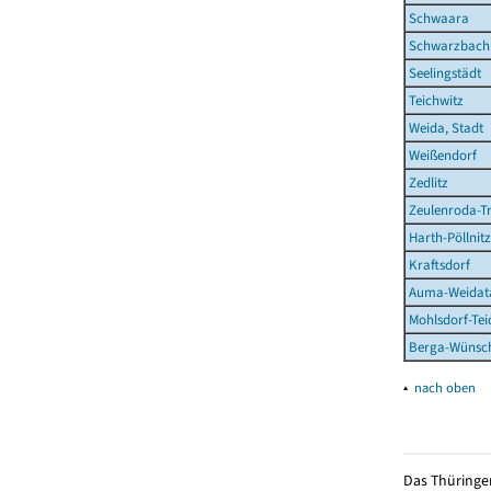
Schwaara
Schwarzbach
Seelingstädt
Teichwitz
Weida, Stadt
Weißendorf
Zedlitz
Zeulenroda-Tr
Harth-Pöllnitz
Kraftsdorf
Auma-Weidata
Mohlsdorf-Te
Berga-Wünsch
▴
nach oben
Das Thüringer