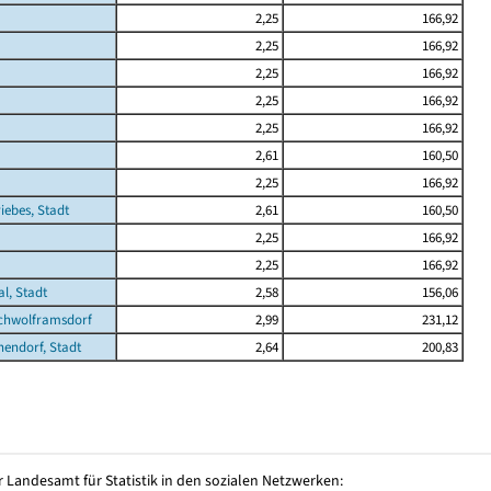
2,25
166,92
2,25
166,92
2,25
166,92
2,25
166,92
2,25
166,92
2,61
160,50
2,25
166,92
iebes, Stadt
2,61
160,50
2,25
166,92
2,25
166,92
l, Stadt
2,58
156,06
ichwolframsdorf
2,99
231,12
endorf, Stadt
2,64
200,83
 Landesamt für Statistik in den sozialen Netzwerken: