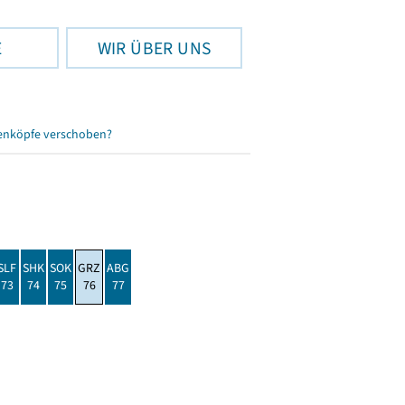
E
WIR ÜBER UNS
enköpfe verschoben?
SLF
SHK
SOK
GRZ
ABG
73
74
75
76
77