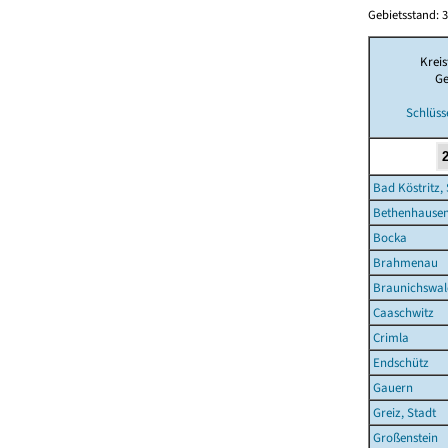
Gebietsstand: 3
Kreis
Ge
Schlüss
Bad Köstritz,
Bethenhause
Bocka
Brahmenau
Braunichswal
Caaschwitz
Crimla
Endschütz
Gauern
Greiz, Stadt
Großenstein