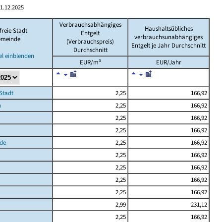
1.12.2025
Verbrauchsabhängiges
Haushaltsübliches
freie Stadt
Entgelt
verbrauchsunabhängiges
meinde
(Verbrauchspreis)
Entgelt je Jahr Durchschnitt
Durchschnitt
el einblenden
EUR/m³
EUR/Jahr
 Stadt
2,25
166,92
n
2,25
166,92
2,25
166,92
2,25
166,92
de
2,25
166,92
2,25
166,92
2,25
166,92
2,25
166,92
2,25
166,92
2,99
231,12
2,25
166,92