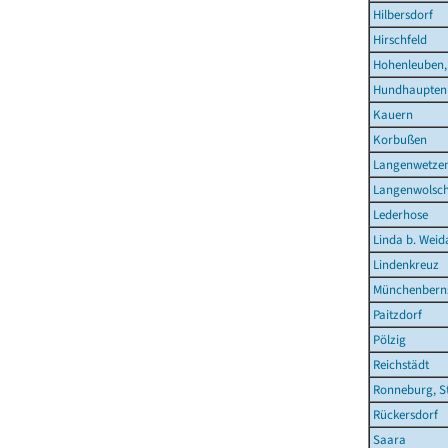
Hilbersdorf
Hirschfeld
Hohenleuben,
Hundhaupten
Kauern
Korbußen
Langenwetze
Langenwolsc
Lederhose
Linda b. Weid
Lindenkreuz
Münchenberns
Paitzdorf
Pölzig
Reichstädt
Ronneburg, S
Rückersdorf
Saara