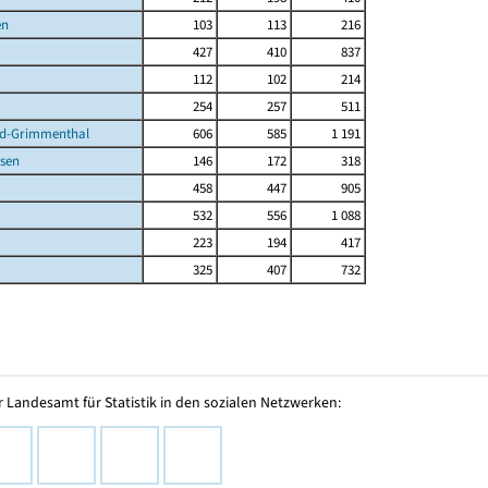
en
103
113
216
427
410
837
112
102
214
254
257
511
d-Grimmenthal
606
585
1 191
sen
146
172
318
458
447
905
532
556
1 088
223
194
417
325
407
732
 Landesamt für Statistik in den sozialen Netzwerken: