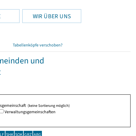
E
WIR ÜBER UNS
Tabellenköpfe verschoben?
emeinden und
t
ngsgemeinschaft
(keine Sortierung möglich)
Verwaltungsgemeinschaften
LF
SHK
SOK
GRZ
ABG