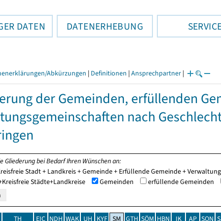
GER DATEN
DATENERHEBUNG
SERVIC
henerklärungen/Abkürzungen
|
Definitionen
|
Ansprechpartner
|
erung der Gemeinden, erfüllenden G
tungsgemeinschaften nach Geschlech
ringen
ie Gliederung bei Bedarf Ihren Wünschen an:
reisfreie Stadt + Landkreis + Gemeinde + Erfüllende Gemeinde + Verwaltu
Kreisfreie Städte+Landkreise
Gemeinden
erfüllende Gemeinden
TH
EIC
NDH
WAK
UH
KYF
SM
GTH
SÖM
HBN
IK
AP
SON
S