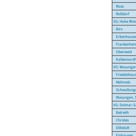
Rosa
Roßdorf
VG: Hohe Rhö
Birx
Erbenhause
Frankenhei
Oberweid
Kaltennordh
VG: Wasunge
Friedelshau
Mehmels
Schwallung
Wasungen, S
VG: Dolmar-S
Belrieth
Christes
Dillstädt
Einhausen