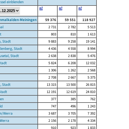
ssel einblenden
chmalkalden-Meiningen
59 376
59 551
118 927
hal
2 731
2 782
5 513
t
803
810
1 613
, Stadt
9 883
9 258
19 141
lenberg, Stadt
4 436
4 558
8 994
usetal, Stadt
2 638
2 838
5 476
Stadt
5 824
6 208
12 032
1 306
1 262
2 568
2 708
2 667
5 375
, Stadt
13 315
13 500
26 815
tadt
12 191
12 619
24 810
en
377
385
762
ld
747
496
1 243
en/Werra
3 687
3 705
7 392
Werra
2 156
2 178
4 334
910
923
1 833