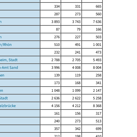
334
331
665
287
273
560
n
3 893
3 743
7 636
87
79
166
n
276
227
503
m/Rhön
510
491
1 001
232
241
473
eim, Stadt
2 788
2 705
5 493
n-Amt Sand
3 996
4 008
8 004
sen
139
119
258
173
168
341
en
1 048
1 099
2 147
tadt
2 636
2 622
5 258
alzbrücke
4 156
4 212
8 368
161
156
317
240
273
513
357
342
699
212
198
410