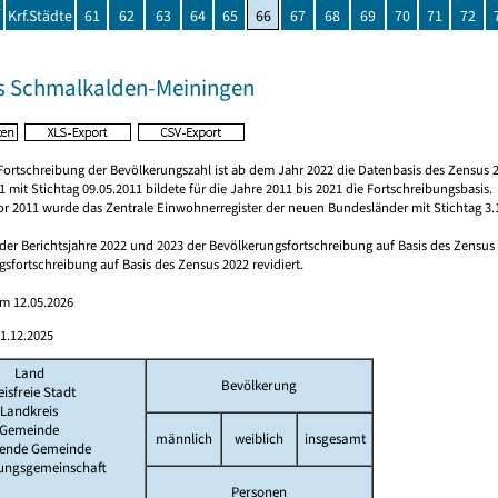
t
Krf.Städte
61
62
63
64
65
66
67
68
69
70
71
72
s Schmalkalden-Meiningen
Fortschreibung der Bevölkerungszahl ist ab dem Jahr 2022 die Datenbasis des Zensus 2
 mit Stichtag 09.05.2011 bildete für die Jahre 2011 bis 2021 die Fortschreibungsbasis.
vor 2011 wurde das Zentrale Einwohnerregister der neuen Bundesländer mit Stichtag 3.
 der Berichtsjahre 2022 und 2023 der Bevölkerungsfortschreibung auf Basis des Zensu
sfortschreibung auf Basis des Zensus 2022 revidiert.
am 12.05.2026
1.12.2025
Land
Bevölkerung
eisfreie Stadt
Landkreis
Gemeinde
männlich
weiblich
insgesamt
lende Gemeinde
ungsgemeinschaft
Personen