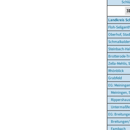
Schlü
Landkreis S
Floh-Seligent
Oberhof, Stad
Schmalkalden
Steinbach-Hal
Brotterode-Tr
Zella-Mehlis, 
Rhönblick
Grabfeld
EG: Meiningen
Meiningen, S
Rippershaus
Untermaßfe
EG: Breitung
Breitungen/
Fambach