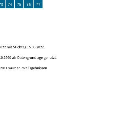
73
74
75
76
77
022 mit Stichtag 15.05.2022.
10.1990 als Datengrundlage genutzt.
s 2011 wurden mit Ergebnissen