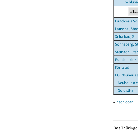
Schlüss
Landkreis S
Lauscha, Stad
Schalkau, Sta
Sonneberg, S
Steinach, Sta
Frankenblick
Föritztal
EG: Neuhaus 
Neuhaus am 
Goldisthal
▴
nach oben
Das Thüringer