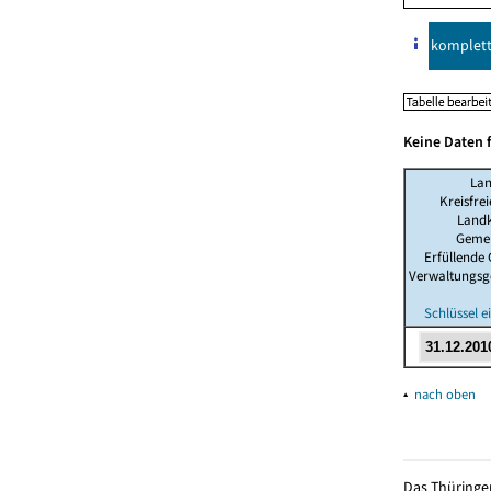
komplet
Keine Daten 
La
Kreisfre
Landk
Geme
Erfüllende
Verwaltungsg
Schlüssel 
▴
nach oben
Das Thüringer