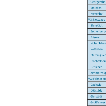
Georgentha
Emleben
Herrenhof
VG: Nesseaue
Bienstädt
Eschenberg
Friemar
Molschleben
Nottleben
Pferdingsle
Tröchtelbor
Tüttleben
Zimmernsup
VG: Fahner H
Dachwig
Döllstädt
Gierstädt
Großfahner