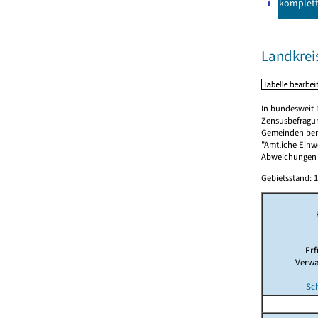
komplet
Landkrei
In bundesweit 
Zensusbefragun
Gemeinden berü
"Amtliche Einwo
Abweichungen i
Gebietsstand: 1
Er
Verwa
Sch