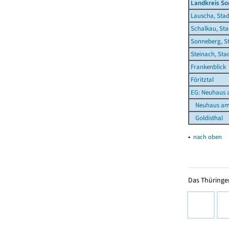
Landkreis S
Lauscha, Stad
Schalkau, Sta
Sonneberg, S
Steinach, Sta
Frankenblick
Föritztal
EG: Neuhaus 
Neuhaus am 
Goldisthal
▴
nach oben
Das Thüringer