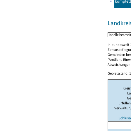
komplet
Landkrei
In bundesweit 
Zensusbefragun
Gemeinden berü
"Amtliche Einwo
Abweichungen i
Gebietsstand: 1
Kreis
La
Ge
Erfülle
Verwaltun
Schlüss