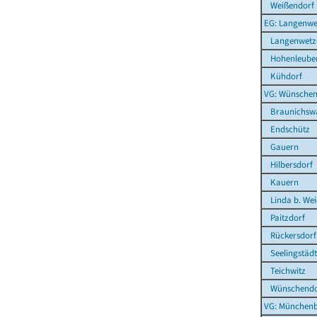
Weißendorf
EG: Langenwe
Langenwetz
Hohenleuben
Kühdorf
VG: Wünschen
Braunichsw
Endschütz
Gauern
Hilbersdorf
Kauern
Linda b. We
Paitzdorf
Rückersdorf
Seelingstädt
Teichwitz
Wünschendor
VG: Münchenb