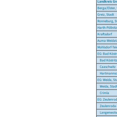
Landkreis Gr
Berga/Elster,
Greiz, Stadt
Ronneburg, S
Harth-Pöllnitz
Kraftsdorf
Auma-Weidata
Mohlsdorf-Te
EG: Bad Köstri
Bad Köstritz
Caaschwitz
Hartmannsd
EG: Weida, St
Weida, Stad
Crimla
EG: Zeulenrod
Zeulenroda-T
Langenwolsc