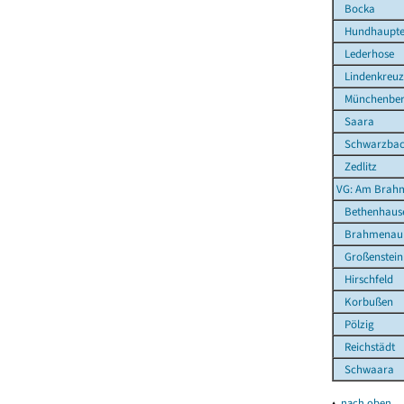
Bocka
Hundhaupt
Lederhose
Lindenkreuz
Münchenbern
Saara
Schwarzba
Zedlitz
VG: Am Brahm
Bethenhaus
Brahmenau
Großenstein
Hirschfeld
Korbußen
Pölzig
Reichstädt
Schwaara
▴
nach oben