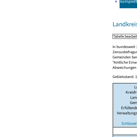
komplet
Landkreis
In bundesweit 
Zensusbefragun
Gemeinden berü
"Amtliche Einwo
Abweichungen i
Gebietsstand: 1
L
Kreisfr
Lan
Gem
Erfüllen
Verwaltung
Schlüssel