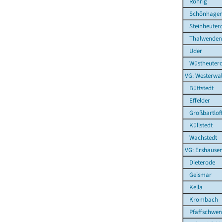
Röhrig
Schönhage
Steinheuter
Thalwenden
Uder
Wüstheuter
VG: Westerwal
Büttstedt
Effelder
Großbartlof
Küllstedt
Wachstedt
VG: Ershause
Dieterode
Geismar
Kella
Krombach
Pfaffschwen