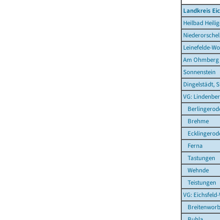
Landkreis Ei
Heilbad Heilig
Niederorschel
Leinefelde-Wo
Am Ohmberg
Sonnenstein
Dingelstädt, S
VG: Lindenber
Berlingerod
Brehme
Ecklingerod
Ferna
Tastungen
Wehnde
Teistungen
VG: Eichsfeld
Breitenworb
Buhla