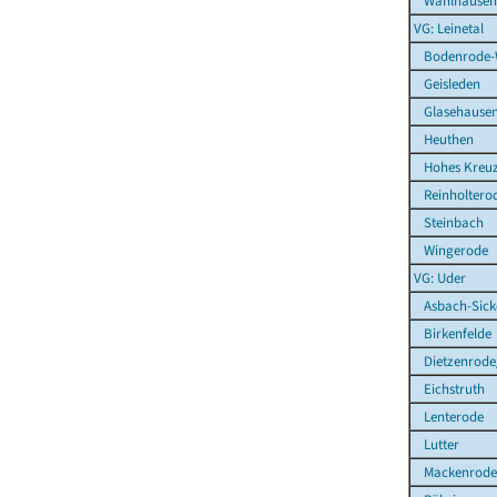
Wahlhausen
VG: Leinetal
Bodenrode-
Geisleden
Glasehause
Heuthen
Hohes Kreu
Reinholtero
Steinbach
Wingerode
VG: Uder
Asbach-Sick
Birkenfelde
Dietzenrode
Eichstruth
Lenterode
Lutter
Mackenrode