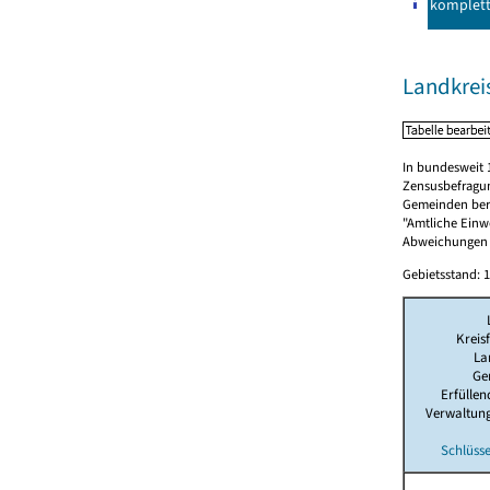
komplet
Landkreis
In bundesweit 
Zensusbefragun
Gemeinden berü
"Amtliche Einwo
Abweichungen i
Gebietsstand: 1
Kreis
La
Ge
Erfülle
Verwaltun
Schlüsse