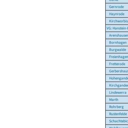
Gernrode
Haynrode
Kirchworbis
VG: Hanstein-
Arenshause
Bornhagen
Burgwalde
Freienhage
Fretterode
Gerbershau
Hohengande
Kirchgande
Lindewerra
Marth
Rohrberg
Rustenfelde
Schachtebi