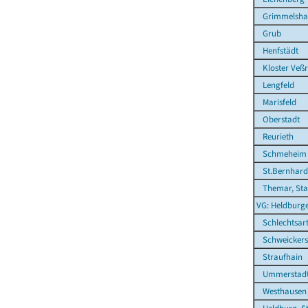
Grimmelsha
Grub
Henfstädt
Kloster Veß
Lengfeld
Marisfeld
Oberstadt
Reurieth
Schmeheim
St.Bernhard
Themar, Sta
VG: Heldburg
Schlechtsar
Schweickers
Straufhain
Ummerstadt,
Westhausen