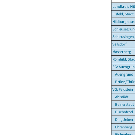
Landkreis Hi
Eisfeld, Stadt
Hildburghause
Schleusegrun
Schleusingen,
Veilsdorf
Masserberg
Römhild, Stad
EG: Auengrun
Auengrund
Brünn/Thür
VG: Feldstein
Ahlstädt
Beinerstadt
Bischofrod
Dingsleben
Ehrenberg
Eichenberg