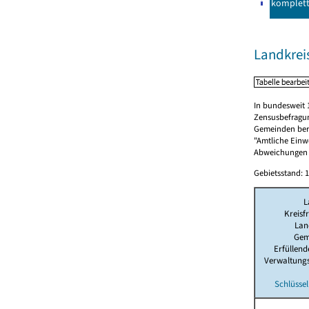
komplet
Landkrei
In bundesweit 
Zensusbefragun
Gemeinden berü
"Amtliche Einwo
Abweichungen i
Gebietsstand: 1
L
Kreisf
Lan
Gem
Erfüllen
Verwaltung
Schlüssel