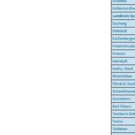
Grabfeld
Kaltennordhe
Landkreis Go
Dachwig
Döllstädt
Eschenberge
Friedrichroda
Friemar
Gierstädt
Gotha, Stadt
Molschleben
Ohrdruf, Stad
Schwabhaus
Sonneborn
Bad Tabarz
Tambach-Diet
Tonna
Tüttleben