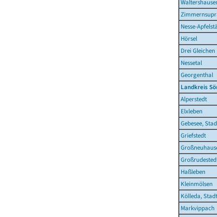
Waltershausen
Zimmernsupr
Nesse-Apfelst
Hörsel
Drei Gleichen
Nessetal
Georgenthal
Landkreis S
Alperstedt
Elxleben
Gebesee, Stad
Griefstedt
Großneuhaus
Großrudested
Haßleben
Kleinmölsen
Kölleda, Stad
Markvippach