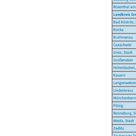
Rosenthal am
Landkreis Gr
Bad Köstritz,
Bocka
Brahmenau
Caaschwitz
Greiz, Stadt
Großenstein
Hohenleuben,
Kauern
Langenwetze
Lindenkreuz
Münchenberns
Pölzig
Ronneburg, S
Weida, Stadt
Zedlitz
Zeulenroda-Tr