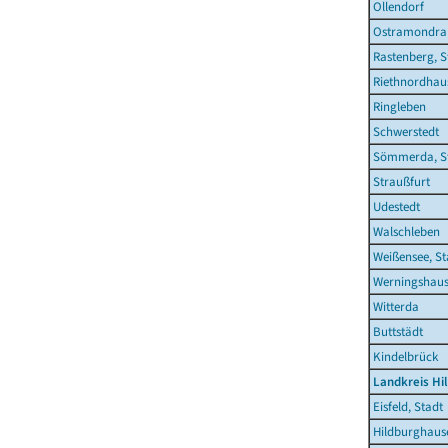
Ollendorf
Ostramondra
Rastenberg, S
Riethnordhau
Ringleben
Schwerstedt
Sömmerda, S
Straußfurt
Udestedt
Walschleben
Weißensee, St
Werningshau
Witterda
Buttstädt
Kindelbrück
Landkreis Hi
Eisfeld, Stadt
Hildburghause