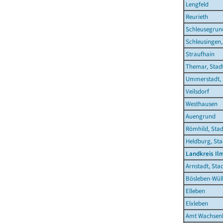
Lengfeld
Reurieth
Schleusegrun
Schleusingen,
Straufhain
Themar, Stad
Ummerstadt, 
Veilsdorf
Westhausen
Auengrund
Römhild, Stad
Heldburg, Sta
Landkreis Il
Arnstadt, Sta
Bösleben-Wüll
Elleben
Elxleben
Amt Wachsen