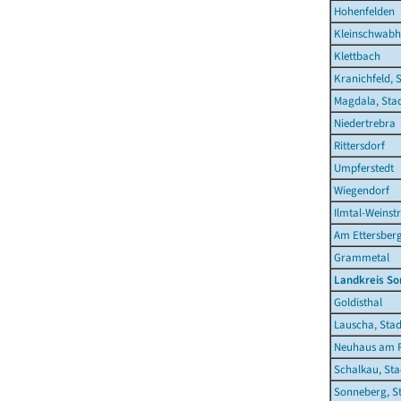
Hohenfelden
Kleinschwab
Klettbach
Kranichfeld, 
Magdala, Sta
Niedertrebra
Rittersdorf
Umpferstedt
Wiegendorf
Ilmtal-Weinst
Am Ettersber
Grammetal
Landkreis S
Goldisthal
Lauscha, Stad
Neuhaus am R
Schalkau, Sta
Sonneberg, S