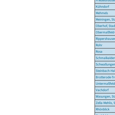
Friedelshause
Kühndorf
Mehmels
Meiningen, St
Oberhof, Stad
Obermaßfeld
Rippershause
Rohr
Rosa
Schmalkalden
Schwallunge
Steinbach-Hal
Brotterode-Tr
Untermaßfeld
Vachdorf
Wasungen, St
Zella-Mehlis, 
Rhönblick