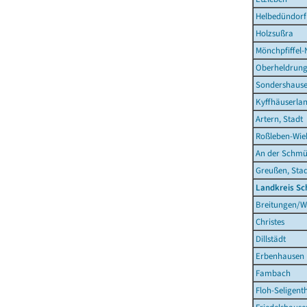
Helbedündorf
Holzsußra
Mönchpfiffel-
Oberheldrun
Sondershause
Kyffhäuserla
Artern, Stadt
Roßleben-Wieh
An der Schmü
Greußen, Sta
Landkreis S
Breitungen/W
Christes
Dillstädt
Erbenhausen
Fambach
Floh-Seligent