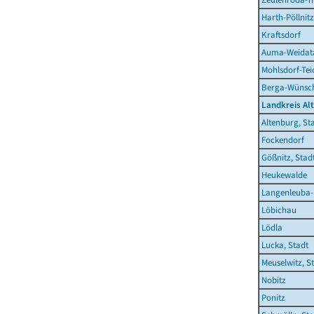
Harth-Pöllnitz
Kraftsdorf
Auma-Weidata
Mohlsdorf-Te
Berga-Wünsch
Landkreis Al
Altenburg, St
Fockendorf
Gößnitz, Stad
Heukewalde
Langenleuba-
Löbichau
Lödla
Lucka, Stadt
Meuselwitz, S
Nobitz
Ponitz