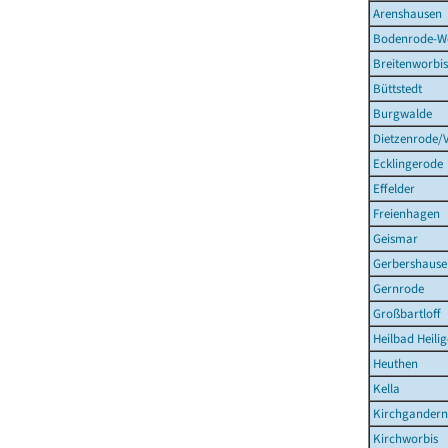
Arenshausen
Bodenrode-W
Breitenworbis
Büttstedt
Burgwalde
Dietzenrode/
Ecklingerode
Effelder
Freienhagen
Geismar
Gerbershause
Gernrode
Großbartloff
Heilbad Heilig
Heuthen
Kella
Kirchgandern
Kirchworbis