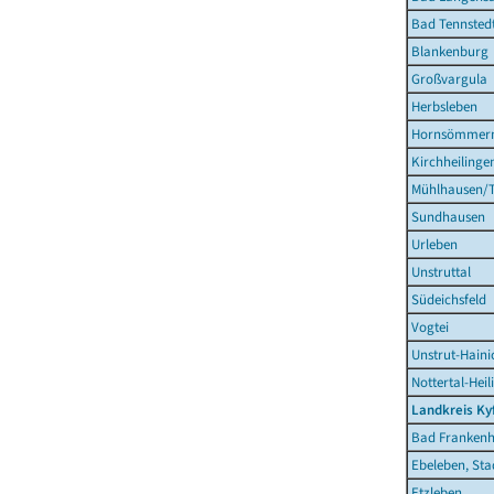
Bad Tennstedt
Blankenburg
Großvargula
Herbsleben
Hornsömmer
Kirchheilinge
Mühlhausen/T
Sundhausen
Urleben
Unstruttal
Südeichsfeld
Vogtei
Unstrut-Haini
Nottertal-Hei
Landkreis Ky
Bad Frankenh
Ebeleben, Sta
Etzleben