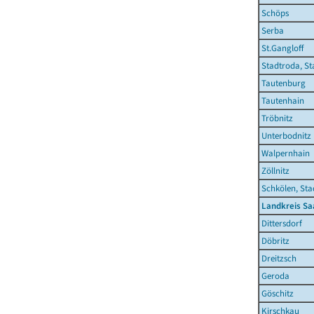
Schöps
Serba
St.Gangloff
Stadtroda, St
Tautenburg
Tautenhain
Tröbnitz
Unterbodnitz
Walpernhain
Zöllnitz
Schkölen, Sta
Landkreis Sa
Dittersdorf
Döbritz
Dreitzsch
Geroda
Göschitz
Kirschkau