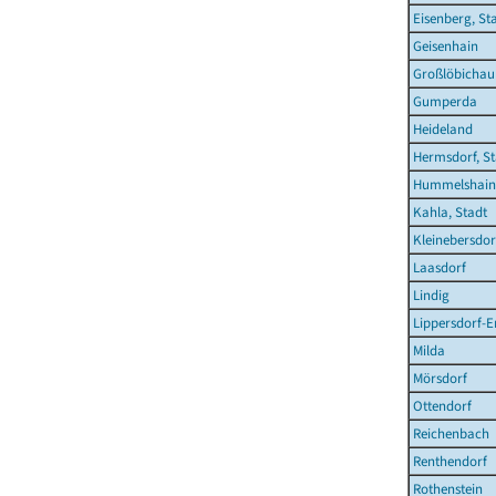
Eisenberg, St
Geisenhain
Großlöbichau
Gumperda
Heideland
Hermsdorf, St
Hummelshain
Kahla, Stadt
Kleinebersdor
Laasdorf
Lindig
Lippersdorf-
Milda
Mörsdorf
Ottendorf
Reichenbach
Renthendorf
Rothenstein