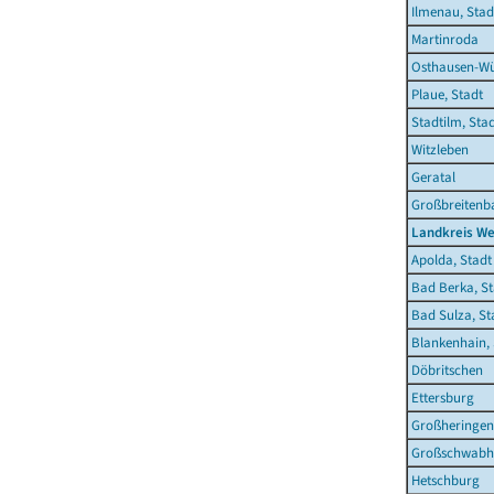
Ilmenau, Stad
Martinroda
Osthausen-Wü
Plaue, Stadt
Stadtilm, Sta
Witzleben
Geratal
Großbreitenb
Landkreis W
Apolda, Stadt
Bad Berka, St
Bad Sulza, St
Blankenhain, 
Döbritschen
Ettersburg
Großheringen
Großschwabh
Hetschburg