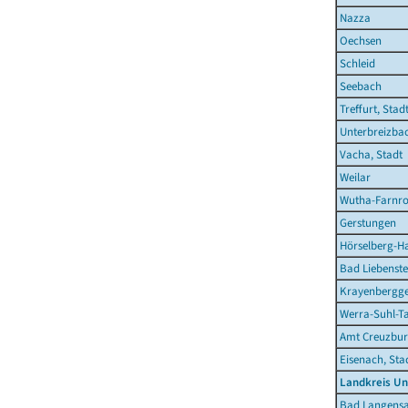
Nazza
Oechsen
Schleid
Seebach
Treffurt, Stad
Unterbreizba
Vacha, Stadt
Weilar
Wutha-Farnr
Gerstungen
Hörselberg-H
Bad Liebenste
Krayenbergg
Werra-Suhl-Ta
Amt Creuzbur
Eisenach, Sta
Landkreis Un
Bad Langensa