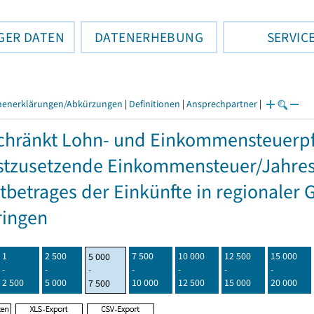
GER DATEN
DATENERHEBUNG
SERVIC
henerklärungen/Abkürzungen
|
Definitionen
|
Ansprechpartner
|
hränkt Lohn- und Einkommensteuerpfl
stzusetzende Einkommensteuer/Jahres
betrages der Einkünfte in regionaler 
ringen
1
2 500
7 500
10 000
12 500
15 000
5 000
-
-
-
-
-
-
-
2 500
5 000
10 000
12 500
15 000
20 000
7 500