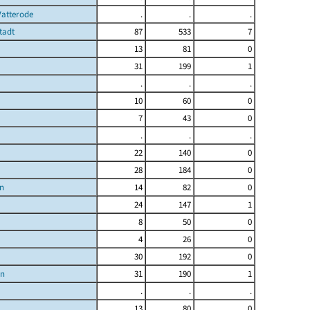
Vatterode
.
.
.
tadt
87
533
7
13
81
0
31
199
1
.
.
.
10
60
0
7
43
0
.
.
.
22
140
0
28
184
0
n
14
82
0
24
147
1
8
50
0
4
26
0
30
192
0
en
31
190
1
.
.
.
13
80
0