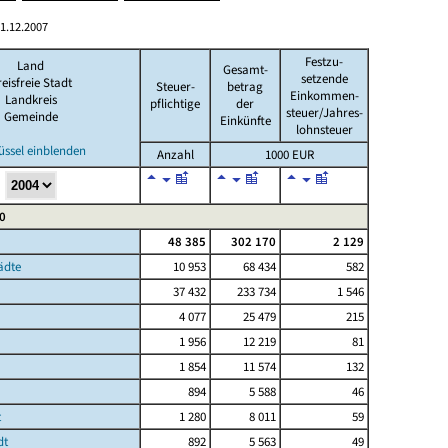
1.12.2007
Festzu-
Land
Gesamt-
setzende
eisfreie Stadt
Steuer-
betrag
Einkommen-
Landkreis
pflichtige
der
steuer/Jahres-
Gemeinde
Einkünfte
lohnsteuer
üssel einblenden
Anzahl
1000 EUR
0
48 385
302 170
2 129
ädte
10 953
68 434
582
37 432
233 734
1 546
4 077
25 479
215
1 956
12 219
81
1 854
11 574
132
894
5 588
46
t
1 280
8 011
59
dt
892
5 563
49