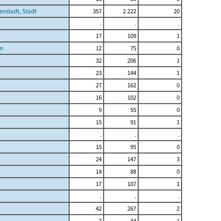
enstadt, Stadt
357
2 222
20
.
.
.
17
109
1
n
12
75
0
32
206
1
23
144
1
27
162
0
16
102
0
9
55
0
15
91
1
.
.
.
15
95
0
24
147
3
14
88
0
17
107
1
.
.
.
42
267
2
7
44
1