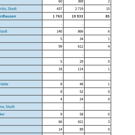
60
369
2
rbis, Stadt
437
2 719
15
ordhausen
1 763
10 933
85
.
.
.
Stadt
140
866
6
5
34
1
99
612
4
.
.
.
5
29
0
18
114
1
.
.
.
leite
8
48
1
8
52
0
4
24
0
me, Stadt
.
.
.
ker
9
58
0
66
421
3
14
89
0