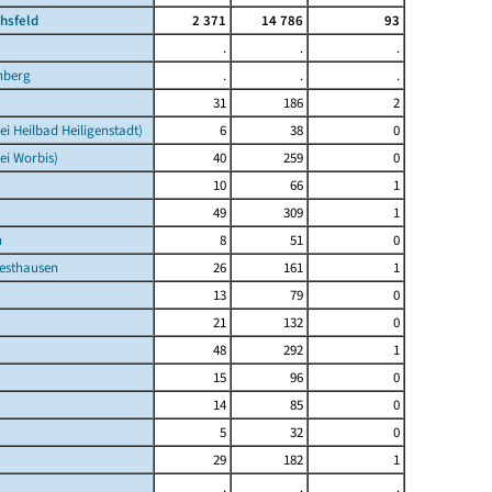
chsfeld
2 371
14 786
93
.
.
.
nberg
.
.
.
31
186
2
ei Heilbad Heiligenstadt)
6
38
0
ei Worbis)
40
259
0
10
66
1
49
309
1
n
8
51
0
esthausen
26
161
1
13
79
0
21
132
0
48
292
1
15
96
0
14
85
0
5
32
0
29
182
1
.
.
.