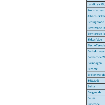
Landkreis Ei
Arenshausen
Asbach-Sicke
Berlingerode
Bernterode (b
Bernterode (b
Birkenfelde
Bischofferode
Bockelnhage
Bodenrode-W
Bornhagen
Brehme
Breitenworbis
Büttstedt
Buhla
Burgwalde
Deuna
Dieterode