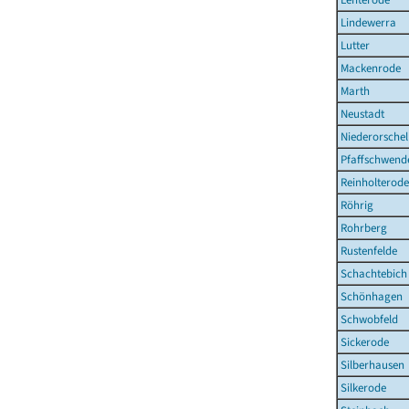
Lindewerra
Lutter
Mackenrode
Marth
Neustadt
Niederorschel
Pfaffschwend
Reinholterode
Röhrig
Rohrberg
Rustenfelde
Schachtebich
Schönhagen
Schwobfeld
Sickerode
Silberhausen
Silkerode