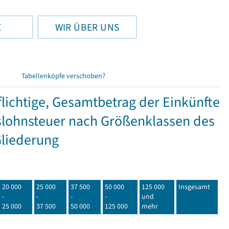
E
WIR ÜBER UNS
Tabellenköpfe verschoben?
ichtige, Gesamtbetrag der Einkünfte
lohnsteuer nach Größenklassen des
Gliederung
20 000
25 000
37 500
50 000
125 000
Insgesamt
-
-
-
-
und
25 000
37 500
50 000
125 000
mehr