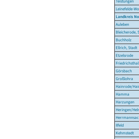
Teistungen
Leinefelde-Wo
Landkreis N
Auleben
Bleicherode, 
Buchholz
Ellrich, Stadt
Etzelsrode
Friedrichsthal
Görsbach
Großlohra
Hainrode/Hain
Hamma
Harzungen
Heringen/Hel
Herrmannsac
Ilfeld
Kehmstedt