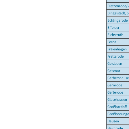
Dietzenrode/
Dingelstädt, S
Ecklingerode
Effelder
Eichstruth
Ferna
Freienhagen
Fretterode
Geisleden
Geismar
Gerbershause
Gernrode
Gerterode
Glasehausen
Großbartloff
Großbodung
Hausen
Haynrode