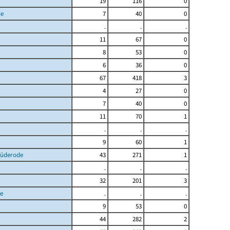
19
116
0
de
7
40
0
.
.
.
11
67
0
8
53
0
6
36
0
67
418
3
4
27
0
7
40
0
11
70
1
.
.
.
9
60
1
Lüderode
43
271
1
.
.
.
32
201
3
e
.
.
.
9
53
0
44
282
2