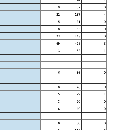
9
57
0
22
137
4
15
91
0
8
53
0
23
143
0
69
428
3
e
13
82
1
.
.
.
.
.
.
6
36
0
.
.
.
8
48
0
5
29
1
3
20
0
6
40
0
.
.
.
10
60
0