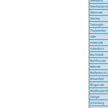
Steinbach
Steinheutero
Steinrode
Stöckey
Tastungen
Thalwenden
Uder
Volkerode
Vollenborn
Wachstedt
Wahlhausen
Wehnde
Weißenborn-
Wiesenfeld
Wingerode
Wüstheuterod
Zwinge
Schimberg