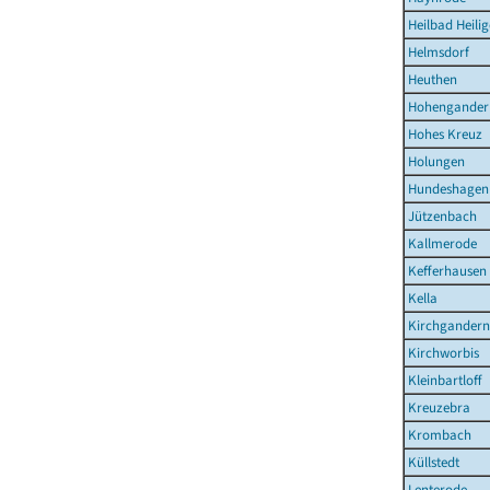
Heilbad Heilig
Helmsdorf
Heuthen
Hohengander
Hohes Kreuz
Holungen
Hundeshagen
Jützenbach
Kallmerode
Kefferhausen
Kella
Kirchgandern
Kirchworbis
Kleinbartloff
Kreuzebra
Krombach
Küllstedt
Lenterode