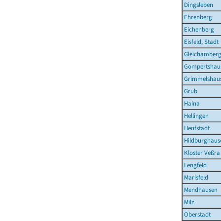
Dingsleben
Ehrenberg
Eichenberg
Eisfeld, Stadt
Gleichamber
Gompertshau
Grimmelshau
Grub
Haina
Hellingen
Henfstädt
Hildburghause
Kloster Veßra
Lengfeld
Marisfeld
Mendhausen
Milz
Oberstadt