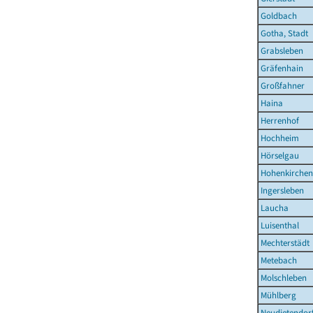
Goldbach
Gotha, Stadt
Grabsleben
Gräfenhain
Großfahner
Haina
Herrenhof
Hochheim
Hörselgau
Hohenkirchen
Ingersleben
Laucha
Luisenthal
Mechterstädt
Metebach
Molschleben
Mühlberg
Neudietendor