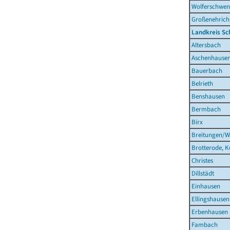
Wolferschwe
Großenehrich,
Landkreis S
Altersbach
Aschenhause
Bauerbach
Belrieth
Benshausen
Bermbach
Birx
Breitungen/W
Brotterode, K
Christes
Dillstädt
Einhausen
Ellingshausen
Erbenhausen
Fambach