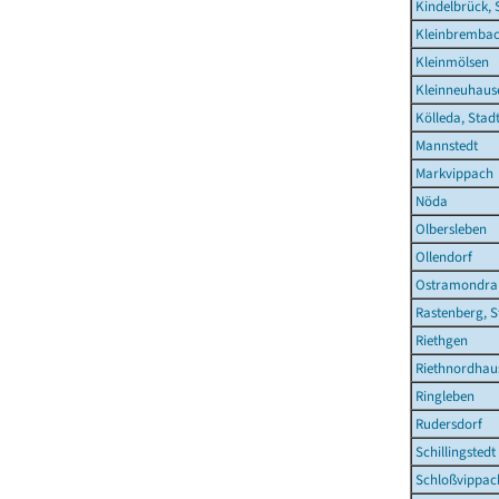
Kindelbrück, 
Kleinbremba
Kleinmölsen
Kleinneuhaus
Kölleda, Stad
Mannstedt
Markvippach
Nöda
Olbersleben
Ollendorf
Ostramondra
Rastenberg, S
Riethgen
Riethnordhau
Ringleben
Rudersdorf
Schillingstedt
Schloßvippac