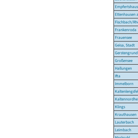
Empfertshau
Ettenhausen a
Fischbach/Rh
Frankenroda
Frauensee
Geisa, Stadt
Gerstengrund
Großensee
Hallungen
Ifta
Immelborn
Kaltenlengsfe
Kaltennordhe
Klings
Krauthausen
Lauterbach
Leimbach
Marksuhl