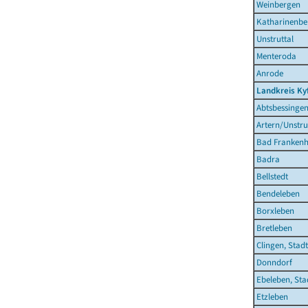
Weinbergen
Katharinenbe
Unstruttal
Menteroda
Anrode
Landkreis Ky
Abtsbessinge
Artern/Unstru
Bad Frankenh
Badra
Bellstedt
Bendeleben
Borxleben
Bretleben
Clingen, Stadt
Donndorf
Ebeleben, Sta
Etzleben