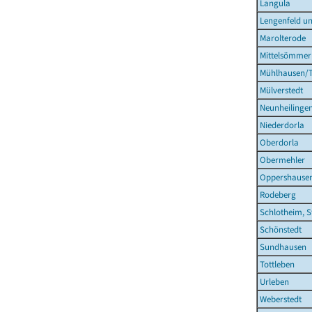
Langula
Lengenfeld un
Marolterode
Mittelsömmer
Mühlhausen/T
Mülverstedt
Neunheilinge
Niederdorla
Oberdorla
Obermehler
Oppershause
Rodeberg
Schlotheim, S
Schönstedt
Sundhausen
Tottleben
Urleben
Weberstedt