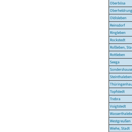
Oberbösa
Oberheldrun
Oldisleben
Reinsdorf
Ringleben
Rockstedt
Roßleben, Sta
Rottleben
Seega
Sondershause
Steinthaleben
Thüringenha
Topfstedt
Trebra
Voigtstedt
Wasserthaleb
Westgreußen
Wiehe, Stadt