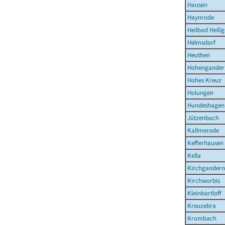
Hausen
Haynrode
Heilbad Heilig
Helmsdorf
Heuthen
Hohengander
Hohes Kreuz
Holungen
Hundeshagen
Jützenbach
Kallmerode
Kefferhausen
Kella
Kirchgandern
Kirchworbis
Kleinbartloff
Kreuzebra
Krombach