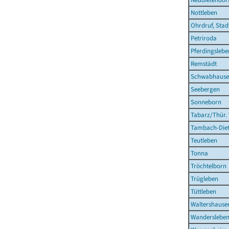
Nottleben
Ohrdruf, Stad
Petriroda
Pferdingslebe
Remstädt
Schwabhaus
Seebergen
Sonneborn
Tabarz/Thür.
Tambach-Diet
Teutleben
Tonna
Tröchtelborn
Trügleben
Tüttleben
Waltershausen
Wanderslebe