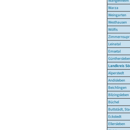
Wangenheim
Warza
Weingarten
Westhausen
Wölfis
Zimmernsupr
Leinatal
Emsetal
Günthersleb
Landkreis S
Alperstedt
Andisleben
Beichlingen
Bilzingsleben
Büchel
Buttstädt, Sta
Eckstedt
Ellersleben