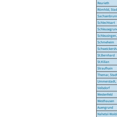
Reurieth
Römhild, Stad
Sachsenbrun
Schlechtsart
Schleusegrun
Schleusingen,
Schmeheim
Schweickersh
St.Bernhard
St.Kilian
Straufhain
Themar, Stad
Ummerstadt, 
Veilsdorf
Westenfeld
Westhausen
Auengrund
Nahetal-Wald