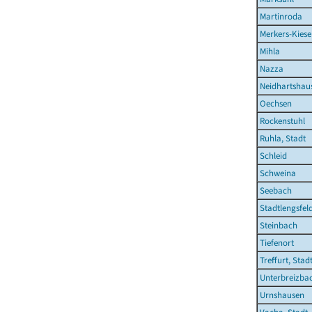
Martinroda
Merkers-Kies
Mihla
Nazza
Neidhartshau
Oechsen
Rockenstuhl
Ruhla, Stadt
Schleid
Schweina
Seebach
Stadtlengsfeld
Steinbach
Tiefenort
Treffurt, Stad
Unterbreizba
Urnshausen