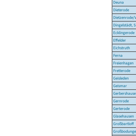
Deuna
Dieterode
Dietzenrode/
Dingelstädt, S
Ecklingerode
Effelder
Eichstruth
Ferna
Freienhagen
Fretterode
Geisleden
Geismar
Gerbershause
Gernrode
Gerterode
Glasehausen
Großbartloff
Großbodung