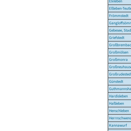
Elxleben
Eßleben-Teutl
Frömmstedt
Gangloffsöm
Gebesee, Stad
Griefstedt
Großbremba
Großmölsen
Großmonra
Großneuhaus
Großrudested
Günstedt
Guthmannsha
Hardisleben
Haßleben
Henschleben
Herrnschwen
Kannawurf