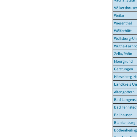
Vacha, Stadt
Völkershause
Weilar
Wiesenthal
Wölferbütt
Wolfsburg-Un
Wutha-Farnr
Zella/Rhön
Moorgrund
Gerstungen
Hörselberg-H
Landkreis Un
Altengottern
Bad Langensa
Bad Tennstedt
Ballhausen
Blankenburg
Bothenheilin