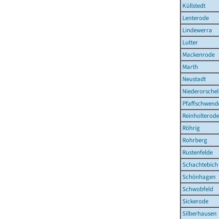
Küllstedt
Lenterode
Lindewerra
Lutter
Mackenrode
Marth
Neustadt
Niederorschel
Pfaffschwend
Reinholterode
Röhrig
Rohrberg
Rustenfelde
Schachtebich
Schönhagen
Schwobfeld
Sickerode
Silberhausen