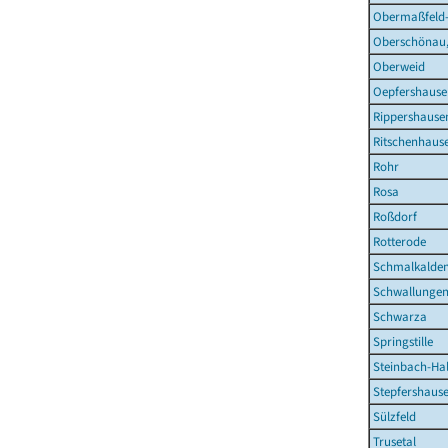
Obermaßfeld
Oberschönau,
Oberweid
Oepfershause
Rippershause
Ritschenhaus
Rohr
Rosa
Roßdorf
Rotterode
Schmalkalden
Schwallunge
Schwarza
Springstille
Steinbach-Hal
Stepfershaus
Sülzfeld
Trusetal