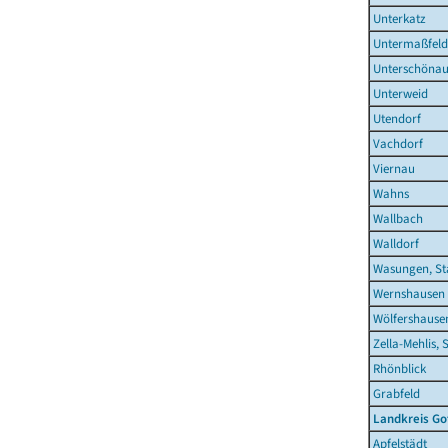
Unterkatz
Untermaßfeld
Unterschöna
Unterweid
Utendorf
Vachdorf
Viernau
Wahns
Wallbach
Walldorf
Wasungen, St
Wernshausen
Wölfershause
Zella-Mehlis, 
Rhönblick
Grabfeld
Landkreis Go
Apfelstädt