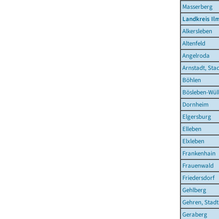
Masserberg
Landkreis Il
Alkersleben
Altenfeld
Angelroda
Arnstadt, Sta
Böhlen
Bösleben-Wüll
Dornheim
Elgersburg
Elleben
Elxleben
Frankenhain
Frauenwald
Friedersdorf
Gehlberg
Gehren, Stadt
Geraberg