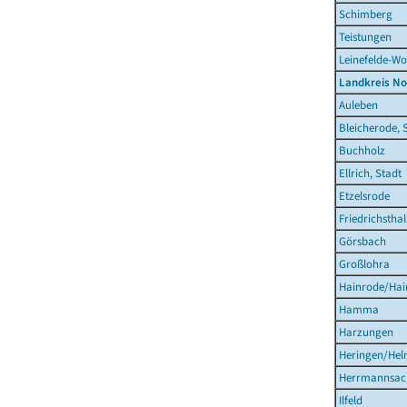
Schimberg
Teistungen
Leinefelde-Wo
Landkreis N
Auleben
Bleicherode, 
Buchholz
Ellrich, Stadt
Etzelsrode
Friedrichsthal
Görsbach
Großlohra
Hainrode/Hain
Hamma
Harzungen
Heringen/Hel
Herrmannsac
Ilfeld