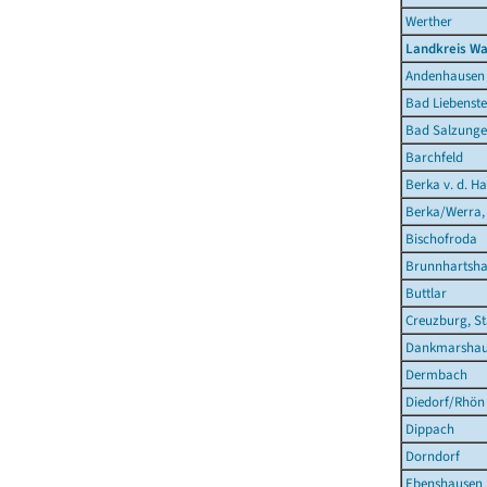
Werther
Landkreis Wa
Andenhausen
Bad Liebenste
Bad Salzunge
Barchfeld
Berka v. d. Ha
Berka/Werra,
Bischofroda
Brunnhartsh
Buttlar
Creuzburg, St
Dankmarshau
Dermbach
Diedorf/Rhön
Dippach
Dorndorf
Ebenshausen