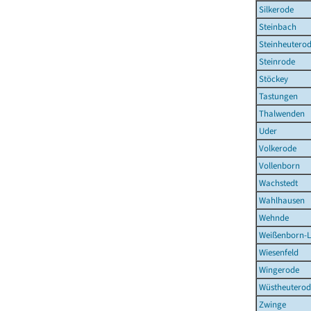
Silkerode
Steinbach
Steinheutero
Steinrode
Stöckey
Tastungen
Thalwenden
Uder
Volkerode
Vollenborn
Wachstedt
Wahlhausen
Wehnde
Weißenborn-
Wiesenfeld
Wingerode
Wüstheuterod
Zwinge