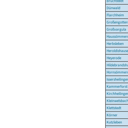
Bruchstedt
Dünwald
Flarchheim
Großengotter
Großvargula
Haussömmer
Herbsleben
Heroldishaus
Heyerode
Hildebrandsh
Hornsömmer
Issersheilinge
Kammerforst
Kirchheilinge
Kleinwelsbac
Klettstedt
Körner
Kutzleben