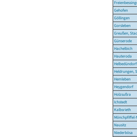
Freienbessing
Gehofen
Göllingen
Gorsleben
Greußen, Sta
Günserode
Hachelbich
Hauteroda
Helbedündorf
Heldrungen, S
Hemleben
Heygendorf
Holzsußra
Ichstedt
Kalbsrieth
Mönchpfiffel-
Nausitz
Niederbösa