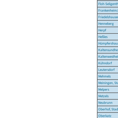
Floh-Seligent
Frankenheim
Friedelshause
Henneberg
Herpf
Heßles
Hümpfershau
Kaltensundh
Kaltenwesthe
Kühndorf
Leutersdorf
Mehmels
Meiningen, St
Melpers
Metzels
Neubrunn
Oberhof, Stad
Oberkatz