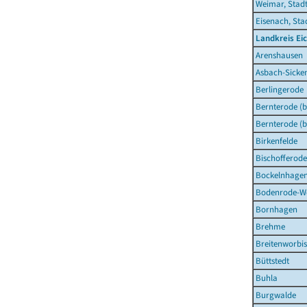
Weimar, Stad
Eisenach, Sta
Landkreis Ei
Arenshausen
Asbach-Sicke
Berlingerode
Bernterode (b
Bernterode (b
Birkenfelde
Bischofferode
Bockelnhage
Bodenrode-W
Bornhagen
Brehme
Breitenworbis
Büttstedt
Buhla
Burgwalde