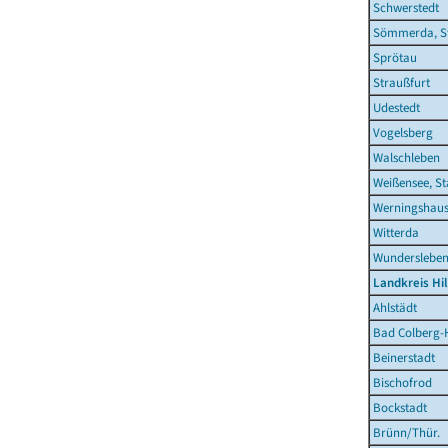
Schwerstedt
Sömmerda, S
Sprötau
Straußfurt
Udestedt
Vogelsberg
Walschleben
Weißensee, St
Werningshau
Witterda
Wunderslebe
Landkreis Hi
Ahlstädt
Bad Colberg-
Beinerstadt
Bischofrod
Bockstadt
Brünn/Thür.