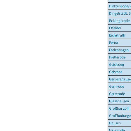
Dietzenrode/
Dingelstädt, S
Ecklingerode
Effelder
Eichstruth
Ferna
Freienhagen
Fretterode
Geisleden
Geismar
Gerbershause
Gernrode
Gerterode
Glasehausen
Großbartloff
Großbodung
Hausen
Haynrode