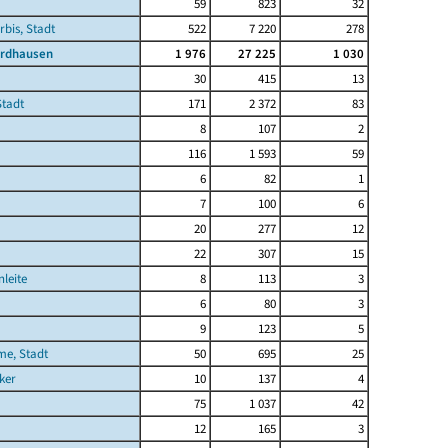
59
823
32
rbis, Stadt
522
7 220
278
ordhausen
1 976
27 225
1 030
30
415
13
Stadt
171
2 372
83
8
107
2
116
1 593
59
6
82
1
7
100
6
20
277
12
22
307
15
leite
8
113
3
6
80
3
9
123
5
me, Stadt
50
695
25
ker
10
137
4
75
1 037
42
12
165
3