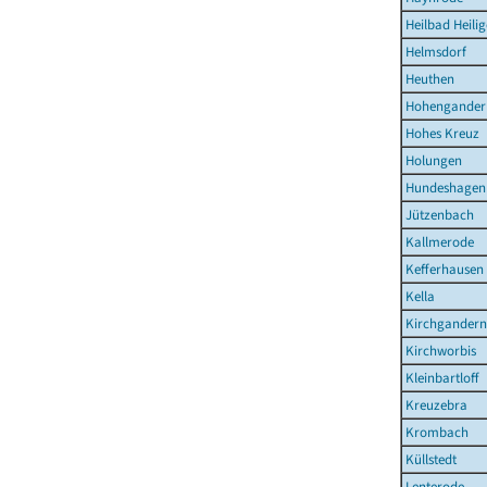
Heilbad Heilig
Helmsdorf
Heuthen
Hohengander
Hohes Kreuz
Holungen
Hundeshagen
Jützenbach
Kallmerode
Kefferhausen
Kella
Kirchgandern
Kirchworbis
Kleinbartloff
Kreuzebra
Krombach
Küllstedt
Lenterode