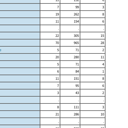
7
99
3
19
262
8
11
154
6
.
.
.
22
305
15
70
965
28
e
5
71
2
20
280
11
5
71
4
6
84
1
11
151
8
7
95
6
3
43
2
.
.
.
8
111
3
21
286
10
.
.
.