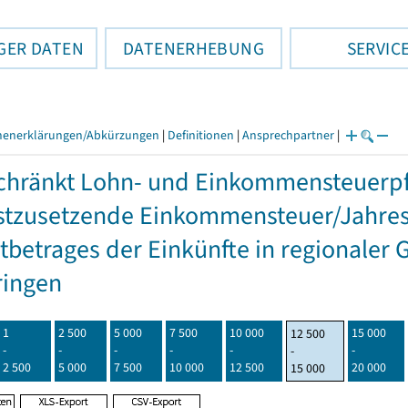
GER DATEN
DATENERHEBUNG
SERVIC
henerklärungen/Abkürzungen
|
Definitionen
|
Ansprechpartner
|
hränkt Lohn- und Einkommensteuerpfl
stzusetzende Einkommensteuer/Jahres
betrages der Einkünfte in regionaler 
ringen
1
2 500
5 000
7 500
10 000
15 000
12 500
-
-
-
-
-
-
-
2 500
5 000
7 500
10 000
12 500
20 000
15 000