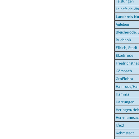
Teistungen
Leinefelde-Wo
Landkreis N
Auleben
Bleicherode, 
Buchholz
Ellrich, Stadt
Etzelsrode
Friedrichsthal
Görsbach
Großlohra
Hainrode/Hain
Hamma
Harzungen
Heringen/Hel
Herrmannsac
Ilfeld
Kehmstedt