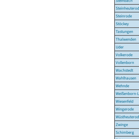
Steinbach
Steinheutero
Steinrode
Stöckey
Tastungen
Thalwenden
Uder
Volkerode
Vollenborn
Wachstedt
Wahlhausen
Wehnde
Weißenborn-
Wiesenfeld
Wingerode
Wüstheuterod
Zwinge
Schimberg