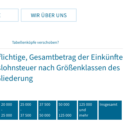
E
WIR ÜBER UNS
Tabellenköpfe verschoben?
ichtige, Gesamtbetrag der Einkünfte
lohnsteuer nach Größenklassen des
Gliederung
20 000
25 000
37 500
50 000
125 000
Insgesamt
-
-
-
-
und
25 000
37 500
50 000
125 000
mehr