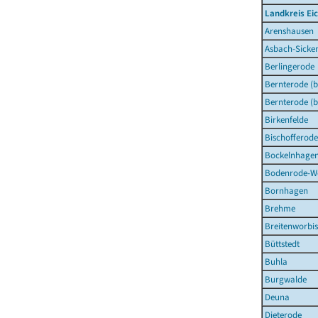
Landkreis Ei
Arenshausen
Asbach-Sicke
Berlingerode
Bernterode (b
Bernterode (b
Birkenfelde
Bischofferode
Bockelnhage
Bodenrode-W
Bornhagen
Brehme
Breitenworbis
Büttstedt
Buhla
Burgwalde
Deuna
Dieterode