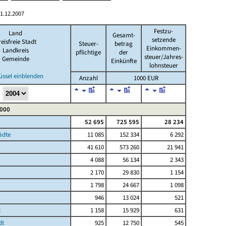
1.12.2007
Festzu-
Land
Gesamt-
setzende
eisfreie Stadt
Steuer-
betrag
Einkommen-
Landkreis
pflichtige
der
steuer/Jahres-
Gemeinde
Einkünfte
lohnsteuer
üssel einblenden
Anzahl
1000 EUR
 000
52 695
725 595
28 234
ädte
11 085
152 334
6 292
41 610
573 260
21 941
4 088
56 134
2 343
2 170
29 830
1 154
1 798
24 667
1 098
946
13 024
521
t
1 158
15 929
631
dt
925
12 750
545