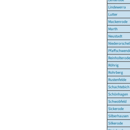
Lindewerra
Lutter
Mackenrode
Marth
Neustadt
Niederorschel
Pfaffschwend
Reinholterode
Röhrig
Rohrberg
Rustenfelde
Schachtebich
Schönhagen
Schwobfeld
Sickerode
Silberhausen
Silkerode