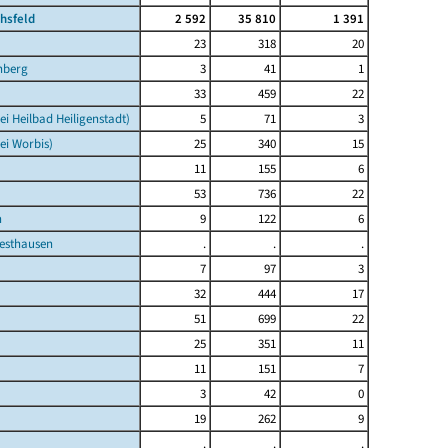
chsfeld
2 592
35 810
1 391
23
318
20
nberg
3
41
1
33
459
22
ei Heilbad Heiligenstadt)
5
71
3
ei Worbis)
25
340
15
11
155
6
53
736
22
n
9
122
6
esthausen
.
.
.
7
97
3
32
444
17
51
699
22
25
351
11
11
151
7
3
42
0
19
262
9
.
.
.