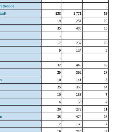
Vatterode
.
.
.
tadt
128
1 771
63
19
257
10
35
485
15
.
.
.
17
232
10
9
124
5
.
.
.
32
449
18
29
392
17
n
10
141
8
25
353
14
10
138
7
4
58
4
20
272
11
en
35
474
18
12
160
7
16
220
8