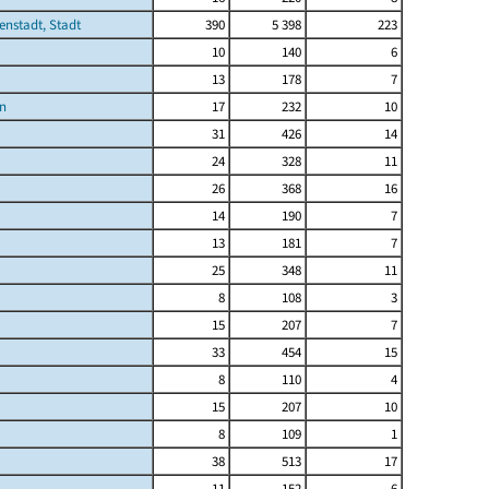
enstadt, Stadt
390
5 398
223
10
140
6
13
178
7
n
17
232
10
31
426
14
24
328
11
26
368
16
14
190
7
13
181
7
25
348
11
8
108
3
15
207
7
33
454
15
8
110
4
15
207
10
8
109
1
38
513
17
11
152
6