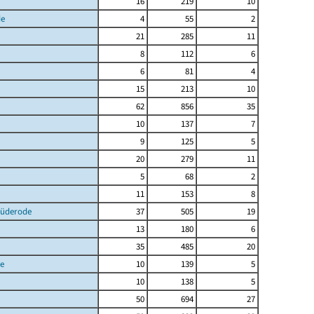
16
219
10
de
4
55
2
21
285
11
8
112
6
6
81
4
15
213
10
62
856
35
10
137
7
9
125
5
20
279
11
5
68
2
11
153
8
Lüderode
37
505
19
13
180
6
35
485
20
e
10
139
5
10
138
5
50
694
27