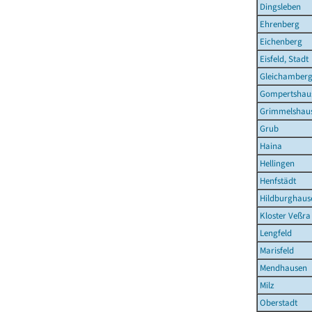
Dingsleben
Ehrenberg
Eichenberg
Eisfeld, Stadt
Gleichamber
Gompertshau
Grimmelshau
Grub
Haina
Hellingen
Henfstädt
Hildburghause
Kloster Veßra
Lengfeld
Marisfeld
Mendhausen
Milz
Oberstadt