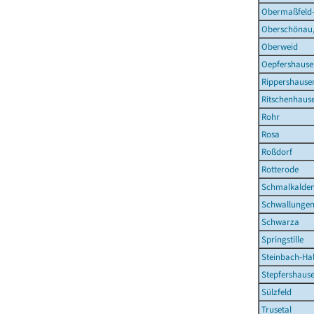
Obermaßfeld
Oberschönau,
Oberweid
Oepfershause
Rippershause
Ritschenhaus
Rohr
Rosa
Roßdorf
Rotterode
Schmalkalden
Schwallunge
Schwarza
Springstille
Steinbach-Hal
Stepfershaus
Sülzfeld
Trusetal