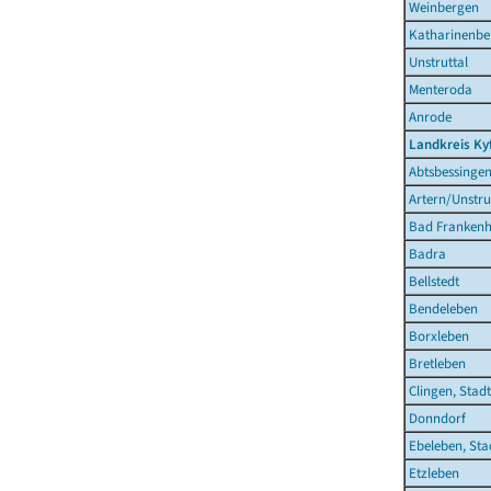
Weinbergen
Katharinenbe
Unstruttal
Menteroda
Anrode
Landkreis Ky
Abtsbessinge
Artern/Unstru
Bad Frankenh
Badra
Bellstedt
Bendeleben
Borxleben
Bretleben
Clingen, Stadt
Donndorf
Ebeleben, Sta
Etzleben