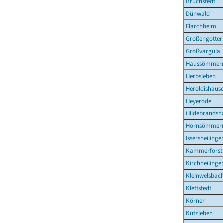
Bruchstedt
Dünwald
Flarchheim
Großengotter
Großvargula
Haussömmer
Herbsleben
Heroldishaus
Heyerode
Hildebrandsh
Hornsömmer
Issersheilinge
Kammerforst
Kirchheilinge
Kleinwelsbac
Klettstedt
Körner
Kutzleben