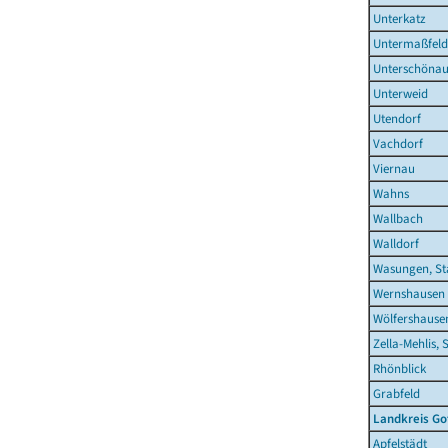
Unterkatz
Untermaßfeld
Unterschöna
Unterweid
Utendorf
Vachdorf
Viernau
Wahns
Wallbach
Walldorf
Wasungen, St
Wernshausen
Wölfershause
Zella-Mehlis, 
Rhönblick
Grabfeld
Landkreis Go
Apfelstädt