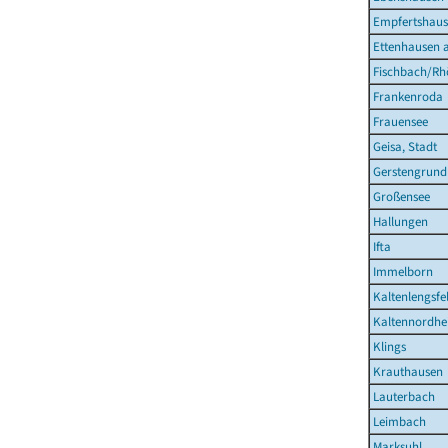
Empfertshau
Ettenhausen a
Fischbach/Rh
Frankenroda
Frauensee
Geisa, Stadt
Gerstengrund
Großensee
Hallungen
Ifta
Immelborn
Kaltenlengsfe
Kaltennordhe
Klings
Krauthausen
Lauterbach
Leimbach
Marksuhl