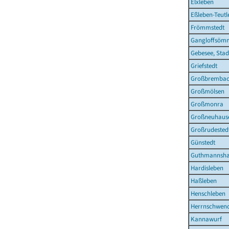
Elxleben
Eßleben-Teutl
Frömmstedt
Gangloffsöm
Gebesee, Stad
Griefstedt
Großbremba
Großmölsen
Großmonra
Großneuhaus
Großrudested
Günstedt
Guthmannsha
Hardisleben
Haßleben
Henschleben
Herrnschwen
Kannawurf