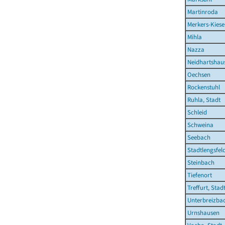
Martinroda
Merkers-Kies
Mihla
Nazza
Neidhartshau
Oechsen
Rockenstuhl
Ruhla, Stadt
Schleid
Schweina
Seebach
Stadtlengsfeld
Steinbach
Tiefenort
Treffurt, Stad
Unterbreizba
Urnshausen