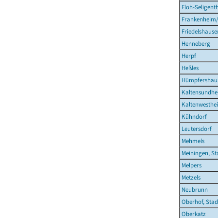
Floh-Seligent
Frankenheim
Friedelshause
Henneberg
Herpf
Heßles
Hümpfershau
Kaltensundh
Kaltenwesthe
Kühndorf
Leutersdorf
Mehmels
Meiningen, St
Melpers
Metzels
Neubrunn
Oberhof, Stad
Oberkatz