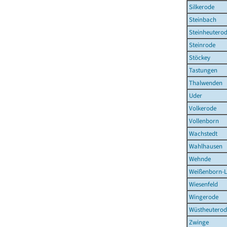
Silkerode
Steinbach
Steinheutero
Steinrode
Stöckey
Tastungen
Thalwenden
Uder
Volkerode
Vollenborn
Wachstedt
Wahlhausen
Wehnde
Weißenborn-
Wiesenfeld
Wingerode
Wüstheuterod
Zwinge