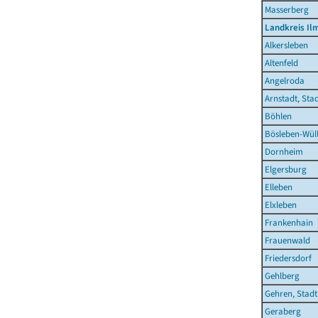
Masserberg
Landkreis Il
Alkersleben
Altenfeld
Angelroda
Arnstadt, Sta
Böhlen
Bösleben-Wüll
Dornheim
Elgersburg
Elleben
Elxleben
Frankenhain
Frauenwald
Friedersdorf
Gehlberg
Gehren, Stadt
Geraberg