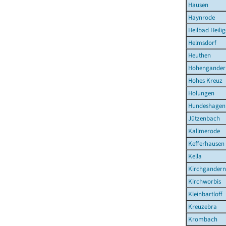
Hausen
Haynrode
Heilbad Heilig
Helmsdorf
Heuthen
Hohengander
Hohes Kreuz
Holungen
Hundeshagen
Jützenbach
Kallmerode
Kefferhausen
Kella
Kirchgandern
Kirchworbis
Kleinbartloff
Kreuzebra
Krombach