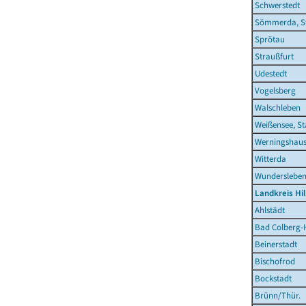
Schwerstedt
Sömmerda, S
Sprötau
Straußfurt
Udestedt
Vogelsberg
Walschleben
Weißensee, St
Werningshau
Witterda
Wunderslebe
Landkreis Hi
Ahlstädt
Bad Colberg-
Beinerstadt
Bischofrod
Bockstadt
Brünn/Thür.