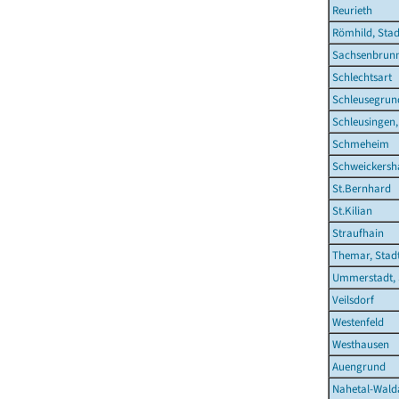
Reurieth
Römhild, Stad
Sachsenbrun
Schlechtsart
Schleusegrun
Schleusingen,
Schmeheim
Schweickersh
St.Bernhard
St.Kilian
Straufhain
Themar, Stad
Ummerstadt, 
Veilsdorf
Westenfeld
Westhausen
Auengrund
Nahetal-Wald