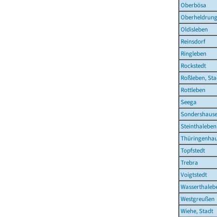
Oberbösa
Oberheldrun
Oldisleben
Reinsdorf
Ringleben
Rockstedt
Roßleben, Sta
Rottleben
Seega
Sondershause
Steinthaleben
Thüringenha
Topfstedt
Trebra
Voigtstedt
Wasserthaleb
Westgreußen
Wiehe, Stadt