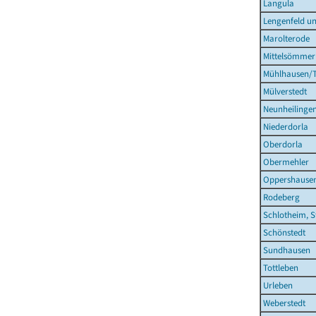
Langula
Lengenfeld un
Marolterode
Mittelsömmer
Mühlhausen/T
Mülverstedt
Neunheilinge
Niederdorla
Oberdorla
Obermehler
Oppershause
Rodeberg
Schlotheim, S
Schönstedt
Sundhausen
Tottleben
Urleben
Weberstedt