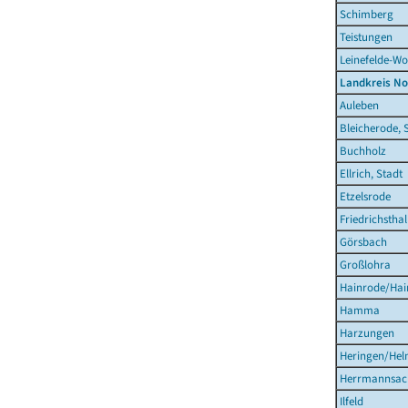
Schimberg
Teistungen
Leinefelde-Wo
Landkreis N
Auleben
Bleicherode, 
Buchholz
Ellrich, Stadt
Etzelsrode
Friedrichsthal
Görsbach
Großlohra
Hainrode/Hain
Hamma
Harzungen
Heringen/Hel
Herrmannsac
Ilfeld