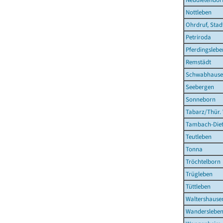
Nottleben
Ohrdruf, Stad
Petriroda
Pferdingslebe
Remstädt
Schwabhaus
Seebergen
Sonneborn
Tabarz/Thür.
Tambach-Diet
Teutleben
Tonna
Tröchtelborn
Trügleben
Tüttleben
Waltershausen
Wanderslebe