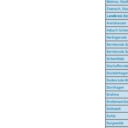
Weimar, Stad
Eisenach, Sta
Landkreis Ei
Arenshausen
Asbach-Sicke
Berlingerode
Bernterode (b
Bernterode (b
Birkenfelde
Bischofferode
Bockelnhage
Bodenrode-W
Bornhagen
Brehme
Breitenworbis
Büttstedt
Buhla
Burgwalde