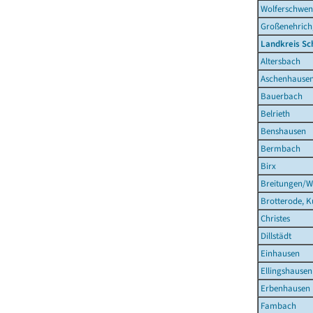
Wolferschwe
Großenehrich,
Landkreis S
Altersbach
Aschenhause
Bauerbach
Belrieth
Benshausen
Bermbach
Birx
Breitungen/W
Brotterode, K
Christes
Dillstädt
Einhausen
Ellingshausen
Erbenhausen
Fambach