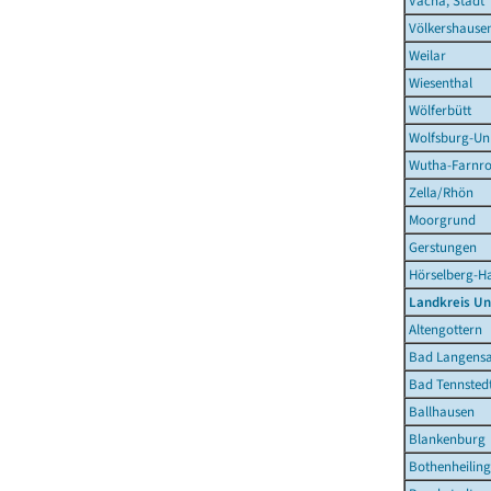
Vacha, Stadt
Völkershause
Weilar
Wiesenthal
Wölferbütt
Wolfsburg-Un
Wutha-Farnr
Zella/Rhön
Moorgrund
Gerstungen
Hörselberg-H
Landkreis Un
Altengottern
Bad Langensa
Bad Tennstedt
Ballhausen
Blankenburg
Bothenheilin