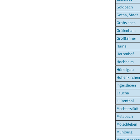
Goldbach
Gotha, Stadt
Grabsleben
Gräfenhain
Großfahner
Haina
Herrenhof
Hochheim
Hörselgau
Hohenkirchen
Ingersleben
Laucha
Luisenthal
Mechterstädt
Metebach
Molschleben
Mühlberg
Neudietendor