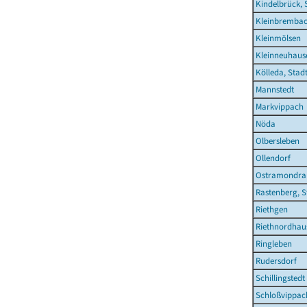
Kindelbrück, 
Kleinbremba
Kleinmölsen
Kleinneuhaus
Kölleda, Stad
Mannstedt
Markvippach
Nöda
Olbersleben
Ollendorf
Ostramondra
Rastenberg, S
Riethgen
Riethnordhau
Ringleben
Rudersdorf
Schillingstedt
Schloßvippac