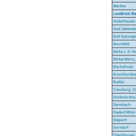
Werther
Landkreis Wa
Andenhausen
Bad Liebenste
Bad Salzunge
Barchfeld
Berka v. d. Ha
Berka/Werra,
Bischofroda
Brunnhartsh
Buttlar
Creuzburg, St
Dankmarshau
Dermbach
Diedorf/Rhön
Dippach
Dorndorf
Ebenshausen