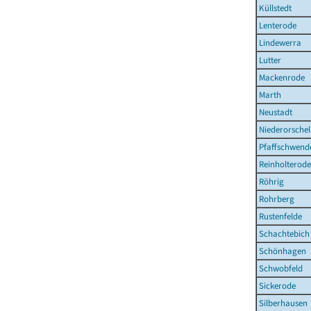
Küllstedt
Lenterode
Lindewerra
Lutter
Mackenrode
Marth
Neustadt
Niederorschel
Pfaffschwend
Reinholterode
Röhrig
Rohrberg
Rustenfelde
Schachtebich
Schönhagen
Schwobfeld
Sickerode
Silberhausen