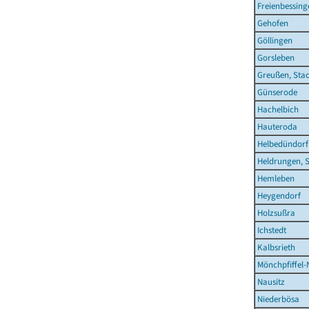
Freienbessing
Gehofen
Göllingen
Gorsleben
Greußen, Sta
Günserode
Hachelbich
Hauteroda
Helbedündorf
Heldrungen, S
Hemleben
Heygendorf
Holzsußra
Ichstedt
Kalbsrieth
Mönchpfiffel-
Nausitz
Niederbösa