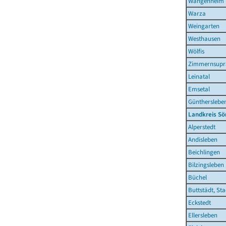
Wangenheim
Warza
Weingarten
Westhausen
Wölfis
Zimmernsupr
Leinatal
Emsetal
Günthersleb
Landkreis S
Alperstedt
Andisleben
Beichlingen
Bilzingsleben
Büchel
Buttstädt, Sta
Eckstedt
Ellersleben