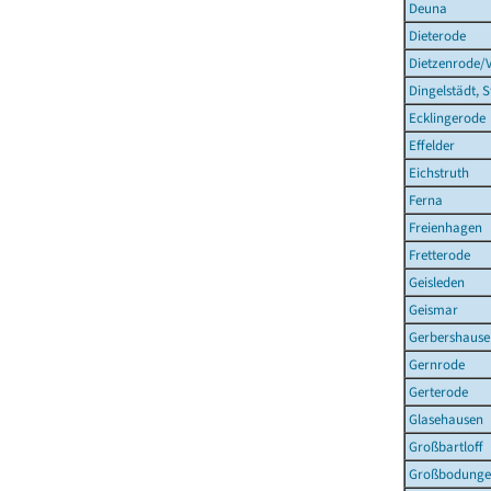
Deuna
Dieterode
Dietzenrode/
Dingelstädt, S
Ecklingerode
Effelder
Eichstruth
Ferna
Freienhagen
Fretterode
Geisleden
Geismar
Gerbershause
Gernrode
Gerterode
Glasehausen
Großbartloff
Großbodung