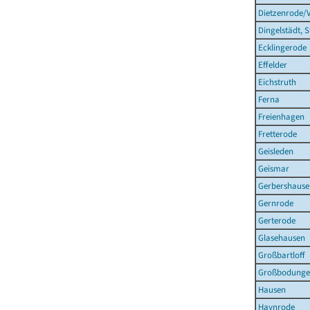
Dietzenrode/
Dingelstädt, S
Ecklingerode
Effelder
Eichstruth
Ferna
Freienhagen
Fretterode
Geisleden
Geismar
Gerbershause
Gernrode
Gerterode
Glasehausen
Großbartloff
Großbodung
Hausen
Haynrode