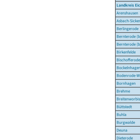
Landkreis Ei
Arenshausen
Asbach-Sicke
Berlingerode
Bernterode (b
Bernterode (b
Birkenfelde
Bischofferode
Bockelnhage
Bodenrode-W
Bornhagen
Brehme
Breitenworbis
Büttstedt
Buhla
Burgwalde
Deuna
Dieterode