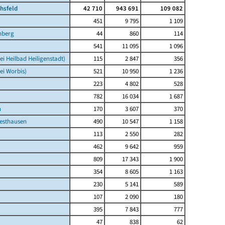
chsfeld
42 710
943 691
109 082
451
9 795
1 109
nberg
44
860
114
541
11 095
1 096
ei Heilbad Heiligenstadt)
115
2 847
356
ei Worbis)
521
10 950
1 236
223
4 802
528
782
16 034
1 687
n
170
3 607
370
esthausen
490
10 547
1 158
113
2 550
282
462
9 642
959
809
17 343
1 900
354
8 605
1 163
230
5 141
589
107
2 090
180
395
7 843
777
47
838
62