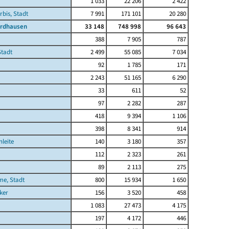
1 033
22 206
2 422
rbis, Stadt
7 991
171 101
20 280
ordhausen
33 148
748 998
96 643
388
7 905
787
Stadt
2 499
55 085
7 034
92
1 785
171
2 243
51 165
6 290
33
611
52
97
2 282
287
418
9 394
1 106
398
8 341
914
leite
140
3 180
357
112
2 323
261
89
2 113
275
me, Stadt
800
15 934
1 650
ker
156
3 520
458
1 083
27 473
4 175
197
4 172
446