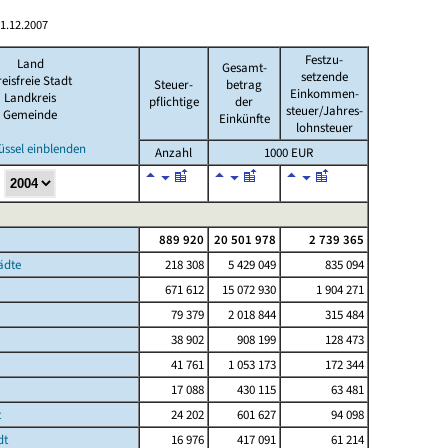
1.12.2007
Festzu-
Land
Gesamt-
setzende
eisfreie Stadt
Steuer-
betrag
Einkommen-
Landkreis
pflichtige
der
steuer/Jahres-
Gemeinde
Einkünfte
lohnsteuer
üssel einblenden
Anzahl
1000 EUR
889 920
20 501 978
2 739 365
ädte
218 308
5 429 049
835 094
671 612
15 072 930
1 904 271
79 379
2 018 844
315 484
38 902
908 199
128 473
41 761
1 053 173
172 344
17 088
430 115
63 481
t
24 202
601 627
94 098
dt
16 976
417 091
61 214