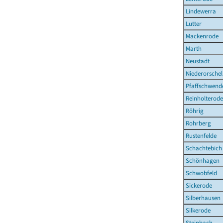
Lindewerra
Lutter
Mackenrode
Marth
Neustadt
Niederorschel
Pfaffschwend
Reinholterode
Röhrig
Rohrberg
Rustenfelde
Schachtebich
Schönhagen
Schwobfeld
Sickerode
Silberhausen
Silkerode
Steinbach