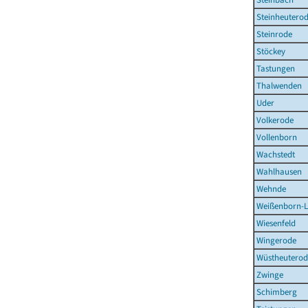
Steinheutero
Steinrode
Stöckey
Tastungen
Thalwenden
Uder
Volkerode
Vollenborn
Wachstedt
Wahlhausen
Wehnde
Weißenborn-
Wiesenfeld
Wingerode
Wüstheuterod
Zwinge
Schimberg