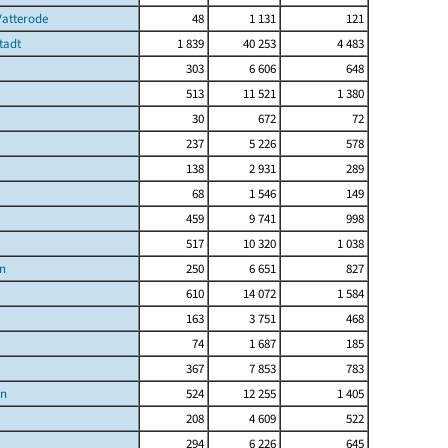
Vatterode
48
1 131
121
tadt
1 839
40 253
4 483
303
6 606
648
513
11 521
1 380
30
672
72
237
5 226
578
138
2 931
289
68
1 546
149
459
9 741
998
517
10 320
1 038
n
250
6 651
827
610
14 072
1 584
163
3 751
468
74
1 687
185
367
7 853
783
en
524
12 255
1 405
208
4 609
522
294
6 226
645