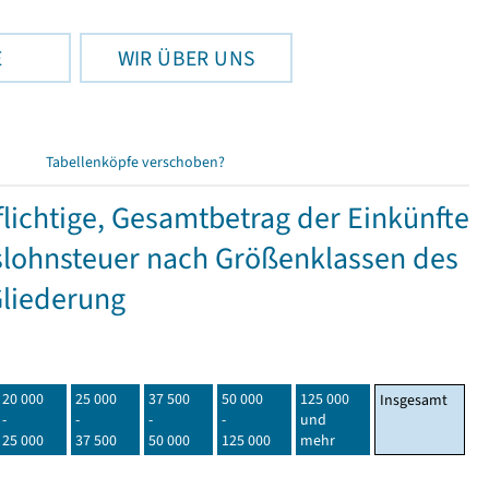
E
WIR ÜBER UNS
Tabellenköpfe verschoben?
ichtige, Gesamtbetrag der Einkünfte
lohnsteuer nach Größenklassen des
Gliederung
20 000
25 000
37 500
50 000
125 000
Insgesamt
-
-
-
-
und
25 000
37 500
50 000
125 000
mehr