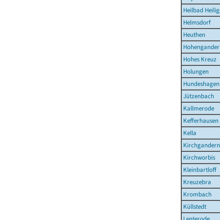
Heilbad Heilig
Helmsdorf
Heuthen
Hohengander
Hohes Kreuz
Holungen
Hundeshagen
Jützenbach
Kallmerode
Kefferhausen
Kella
Kirchgandern
Kirchworbis
Kleinbartloff
Kreuzebra
Krombach
Küllstedt
Lenterode