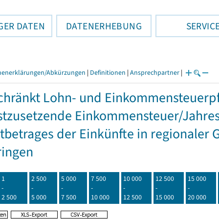
GER DATEN
DATENERHEBUNG
SERVIC
henerklärungen/Abkürzungen
|
Definitionen
|
Ansprechpartner
|
hränkt Lohn- und Einkommensteuerpfl
stzusetzende Einkommensteuer/Jahres
betrages der Einkünfte in regionaler 
ringen
1
2 500
5 000
7 500
10 000
12 500
15 000
-
-
-
-
-
-
-
2 500
5 000
7 500
10 000
12 500
15 000
20 000