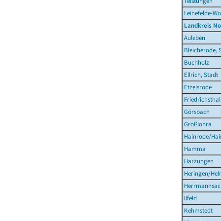
Teistungen
Leinefelde-Wo
Landkreis N
Auleben
Bleicherode, 
Buchholz
Ellrich, Stadt
Etzelsrode
Friedrichsthal
Görsbach
Großlohra
Hainrode/Hain
Hamma
Harzungen
Heringen/Hel
Herrmannsac
Ilfeld
Kehmstedt