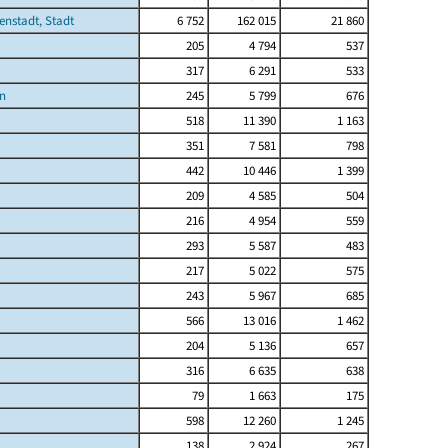
enstadt, Stadt
6 752
162 015
21 860
205
4 794
537
317
6 291
533
n
245
5 799
676
518
11 390
1 163
351
7 581
798
442
10 446
1 399
209
4 585
504
216
4 954
559
293
5 587
483
217
5 022
575
243
5 967
685
566
13 016
1 462
204
5 136
657
316
6 635
638
79
1 663
175
598
12 260
1 245
138
2 924
267