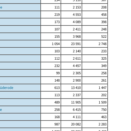
de
111
2 153
208
219
4 553
458
173
4 089
398
107
2 411
248
155
3 968
522
1 054
23 591
2 748
103
2 140
233
112
2 611
325
232
4 457
349
99
2 305
258
148
2 900
261
Lüderode
613
13 410
1 447
113
2 337
202
489
11 905
1 509
e
258
6 415
750
168
4 111
463
987
20 082
2 283