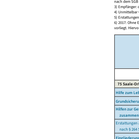
nach dem SGB XI
3) Empfänger:
4) Unmittelbar 
5) Erstattunge
6) 2017: Ohne E
vorliegt. Hierv
75 Saale-Orl
Hilfe zum L
Grundsicheru
Hilfen zur G
zusammen
Erstattungen
nach § 264 
Eingliederun