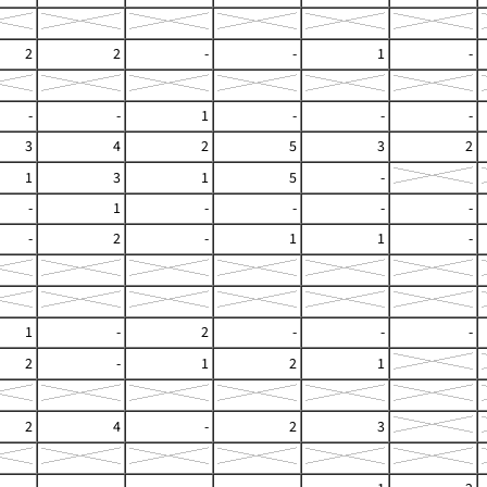
2
2
-
-
1
-
-
-
1
-
-
-
3
4
2
5
3
2
1
3
1
5
-
-
1
-
-
-
-
-
2
-
1
1
-
1
-
2
-
-
-
2
-
1
2
1
2
4
-
2
3