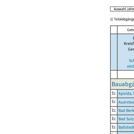
1) Totalabgän
Gebi
Kreisf
Ge
Sc
ein
Bauabgä
Apolda, 
Auerste
Bad Berk
Bad Sulz
Ballsted