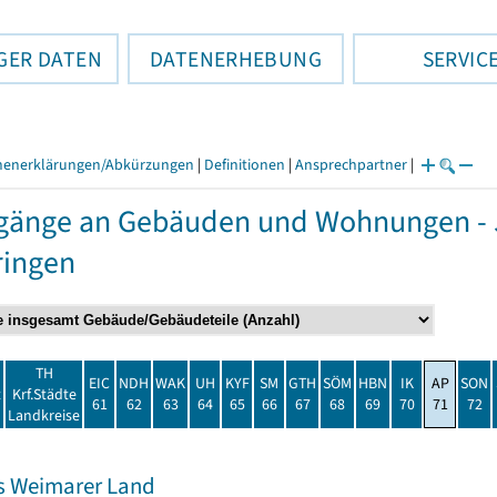
GER DATEN
DATENERHEBUNG
SERVIC
henerklärungen/Abkürzungen
|
Definitionen
|
Ansprechpartner
|
gänge an Gebäuden und Wohnungen - 
ringen
TH
EIC
NDH
WAK
UH
KYF
SM
GTH
SÖM
HBN
IK
AP
SON
t
Krf.Städte
61
62
63
64
65
66
67
68
69
70
71
72
Landkreise
s Weimarer Land