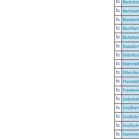
Bechsted
Berlsted
Blankenh
Buchfart
Buttelst
Daasdorf
Döbrits
Ebersted
Ettersbu
Flursted
Franken
Gebsted
Großher
Großobr
Großsc
Hammer