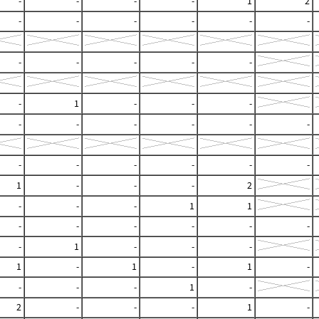
-
-
-
-
1
2
-
-
-
-
-
-
-
-
-
-
-
-
1
-
-
-
-
-
-
-
-
-
-
-
-
-
-
-
1
-
-
-
2
-
-
-
1
1
-
-
-
-
-
-
-
1
-
-
-
1
-
1
-
1
-
-
-
-
1
-
2
-
-
-
1
-