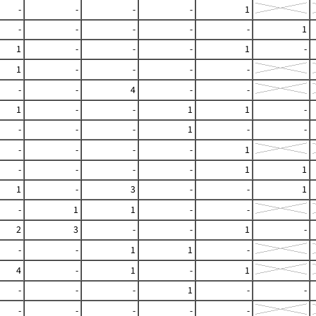
-
-
-
-
1
-
-
-
-
-
1
1
-
-
-
1
-
1
-
-
-
-
-
-
4
-
-
1
-
-
1
1
-
-
-
-
1
-
-
-
-
-
-
1
-
-
-
-
1
1
1
-
3
-
-
1
-
1
1
-
-
2
3
-
-
1
-
-
-
1
1
-
4
-
1
-
1
-
-
-
1
-
-
-
-
-
-
-