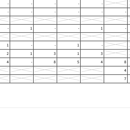
-
-
-
-
-
-
-
-
-
-
-
-
1
-
-
1
-
1
-
-
1
-
2
1
3
1
3
4
-
8
5
4
8
4
7