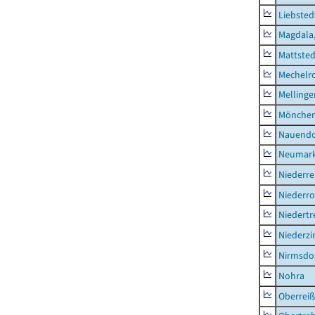
Liebsted
Magdala,
Mattsted
Mechelr
Mellinge
Mönchen
Nauendo
Neumark
Niederre
Niederro
Niedertr
Niederz
Nirmsdo
Nohra
Oberrei