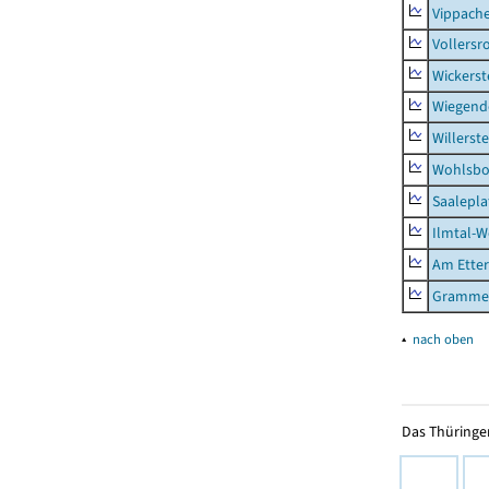
Vippach
Vollersr
Wickerst
Wiegend
Willerst
Wohlsbo
Saalepla
Ilmtal-W
Am Ette
Gramme
▴
nach oben
Das Thüringer