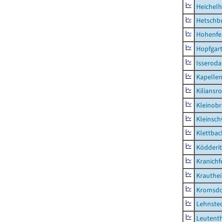
Heichel
Hetschb
Hohenfe
Hopfgar
Isseroda
Kapellen
Kiliansr
Kleinobr
Kleinsc
Klettbac
Ködderit
Kranichf
Krauthe
Kromsdo
Lehnste
Leutent