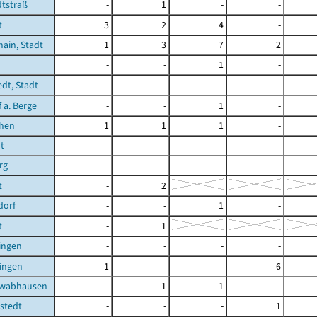
tstraß
-
1
-
-
t
3
2
4
-
ain, Stadt
1
3
7
2
-
-
1
-
edt, Stadt
-
-
-
-
 a. Berge
-
-
1
-
chen
1
1
1
-
t
-
-
-
-
rg
-
-
-
-
t
-
2
dorf
-
-
1
-
t
-
1
ingen
-
-
-
-
ingen
1
-
-
6
hwabhausen
-
1
1
-
stedt
-
-
-
1