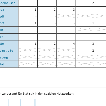
edelhausen
-
-
1
2
oda
1
1
3
-
edt
-
-
orf
1
-
-
1
edt
-
-
-
rn
-
-
1
-
tte
1
2
4
3
einstraße
2
rsberg
tal
 Landesamt für Statistik in den sozialen Netzwerken: