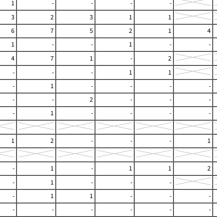
1
-
-
-
-
3
2
3
1
1
6
7
5
2
1
4
1
-
-
1
-
-
4
7
1
-
2
-
-
-
1
1
-
1
-
-
-
-
-
-
2
-
-
-
-
1
-
-
-
-
1
2
-
-
-
1
-
1
-
1
1
2
-
1
-
-
-
-
1
1
-
-
-
-
-
-
-
-
-