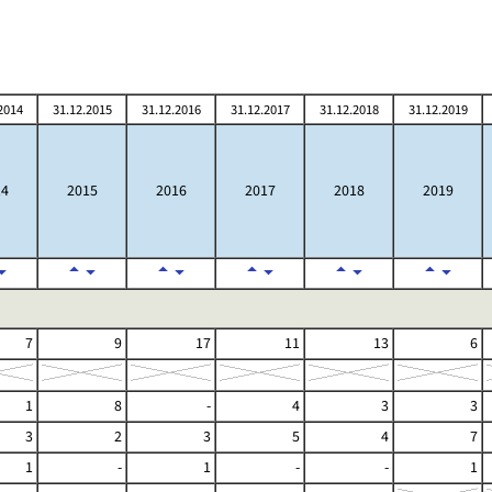
2014
31.12.2015
31.12.2016
31.12.2017
31.12.2018
31.12.2019
14
2015
2016
2017
2018
2019
7
9
17
11
13
6
1
8
-
4
3
3
3
2
3
5
4
7
1
-
1
-
-
1