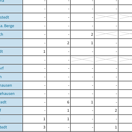
bra
-
-
-
-
-
-
-
-
stedt
-
-
-
 a. Berge
-
-
-
-
ch
-
-
2
-
2
1
-
dt
1
-
-
-
-
-
orf
-
-
-
-
h
-
-
-
-
hausen
-
-
-
-
ehausen
-
-
-
-
tedt
-
6
1
-
f
-
1
-
2
t
1
1
-
-
tedt
3
-
-
1