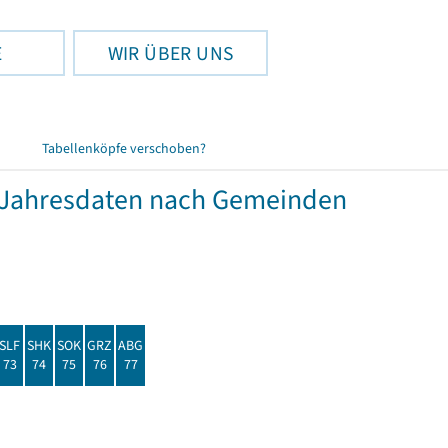
E
WIR ÜBER UNS
Tabellenköpfe verschoben?
Jahresdaten nach Gemeinden
SLF
SHK
SOK
GRZ
ABG
73
74
75
76
77