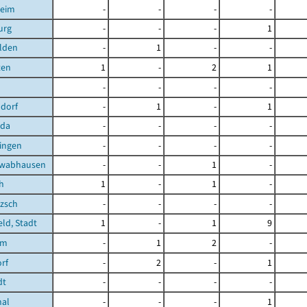
heim
-
-
-
-
urg
-
-
-
1
lden
-
1
-
-
ten
1
-
2
1
-
-
-
-
dorf
-
1
-
1
oda
-
-
-
-
ingen
-
-
-
-
hwabhausen
-
-
1
-
h
1
-
1
-
zsch
-
-
-
-
eld, Stadt
1
-
1
9
im
-
1
2
-
rf
-
2
-
1
dt
-
-
-
-
hal
-
-
-
1