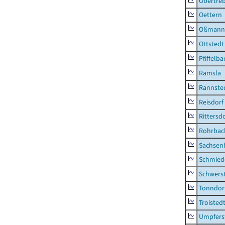
Obertre
Oettern
Oßmann
Ottstedt
Pfiffelba
Ramsla
Rannste
Reisdorf
Rittersd
Rohrbac
Sachsen
Schmied
Schwers
Tonndor
Troisted
Umpfers