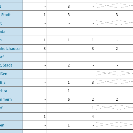
t
-
3
-
 Stadt
1
3
-
3
t
-
-
-
oda
-
-
-
-
n
1
1
1
-
holzhausen
3
-
3
2
rf
-
-
-
-
, Stadt
-
2
-
-
ißen
-
-
-
ßla
-
1
3
ebra
-
1
-
-
immern
-
6
2
2
rf
-
-
1
1
-
4
-
ßen
-
1
-