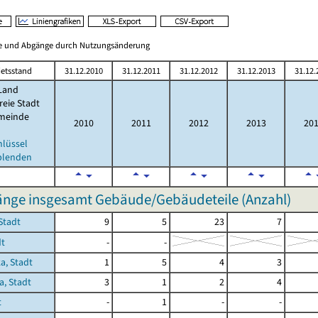
ge und Abgänge durch Nutzungsänderung
etsstand
31.12.2010
31.12.2011
31.12.2012
31.12.2013
31.12.
Land
reie Stadt
meinde
2010
2011
2012
2013
20
hlüssel
blenden
nge insgesamt Gebäude/Gebäudeteile (Anzahl)
Stadt
9
5
23
7
dt
-
-
a, Stadt
1
5
4
3
a, Stadt
3
1
2
4
t
-
1
-
-