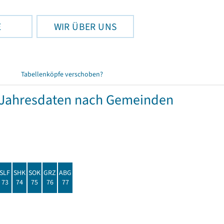
E
WIR ÜBER UNS
Tabellenköpfe verschoben?
Jahresdaten nach Gemeinden
SLF
SHK
SOK
GRZ
ABG
73
74
75
76
77