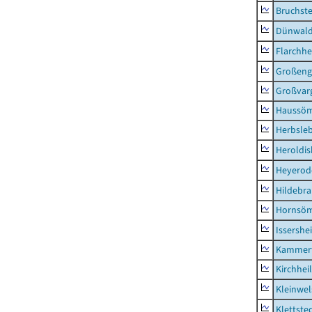
Bruchst
Dünwal
Flarchh
Großeng
Großvar
Haussö
Herbsle
Heroldi
Heyerod
Hildebr
Hornsö
Issershe
Kammerf
Kirchhei
Kleinwe
Klettste