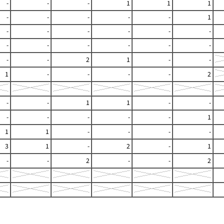
-
-
-
1
1
1
-
-
-
-
-
1
-
-
-
-
-
-
-
-
-
-
-
-
-
-
2
1
-
-
1
-
-
-
-
2
-
-
1
1
-
-
-
-
-
-
-
1
1
1
-
-
-
-
3
1
-
2
-
1
-
-
2
-
-
2