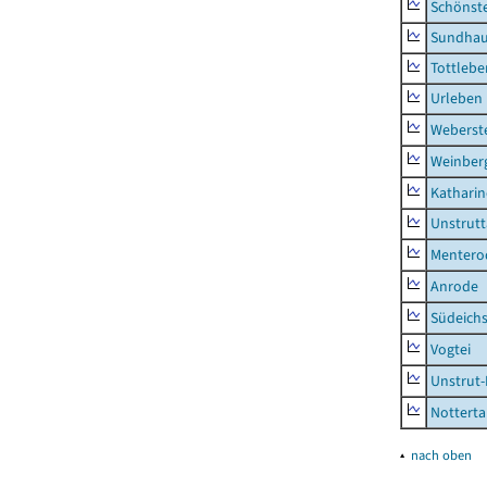
Schönst
Sundha
Tottlebe
Urleben
Weberst
Weinber
Kathari
Unstrutt
Mentero
Anrode
Südeichs
Vogtei
Unstrut-
Notterta
▴
nach oben