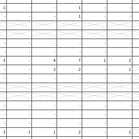
1
-
-
1
-
-
-
-
-
1
-
-
-
-
-
-
-
-
-
-
-
-
-
-
3
-
4
7
1
2
-
-
3
2
-
1
-
-
-
-
-
-
-
-
-
-
-
-
-
-
-
-
-
-
-
-
-
-
-
-
3
1
1
2
-
2