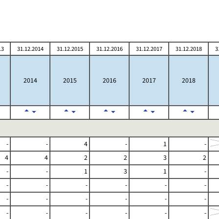
13
31.12.2014
31.12.2015
31.12.2016
31.12.2017
31.12.2018
3
2014
2015
2016
2017
2018
-
-
4
-
1
-
4
4
2
2
3
2
-
-
1
3
1
-
-
-
-
-
-
-
-
-
-
-
-
-
-
-
-
-
-
-