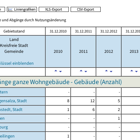
ge und Abgänge durch Nutzungsänderung
Gebietsstand
31.12.2010
31.12.2011
31.12.2012
31.12.20
Land
Kreisfreie Stadt
Gemeinde
2010
2011
2012
2013
hlüssel einblenden
nge ganze Wohngebäude - Gebäude (Anzahl)
tern
-
-
-
ensalza, Stadt
8
12
5
stedt, Stadt
1
6
2
sen
-
-
1
burg
-
-
-
eilingen
1
-
-