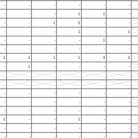
-
-
-
-
-
-
-
-
-
1
1
-
-
-
1
1
-
-
-
-
-
1
-
1
-
-
-
-
1
-
-
-
-
-
-
-
1
1
1
1
3
2
-
1
-
-
-
-
-
-
-
-
-
-
-
-
-
-
-
-
-
-
-
-
-
-
1
-
-
1
-
-
-
-
-
-
-
-
-
-
-
-
-
-