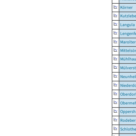
Körner
Kutzleb
Langula
Lengenfe
Marolte
Mittels
Mühlhau
Mülvers
Neunhei
Niederdo
Oberdor
Obermeh
Oppersh
Rodeber
Schlothe