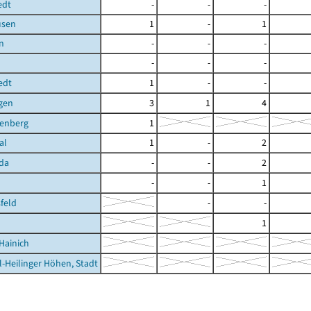
edt
-
-
-
usen
1
-
1
n
-
-
-
-
-
-
edt
1
-
-
gen
3
1
4
nenberg
1
al
1
-
2
da
-
-
2
-
-
1
feld
-
-
1
Hainich
l-Heilinger Höhen, Stadt