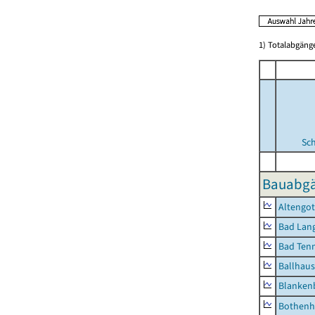
1) Totalabgän
Sc
Bauabgä
Altengot
Bad Lang
Bad Tenn
Ballhau
Blanken
Bothenh