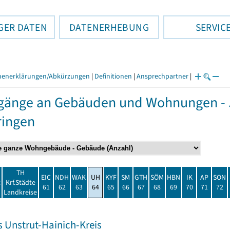
GER DATEN
DATENERHEBUNG
SERVIC
henerklärungen/Abkürzungen
|
Definitionen
|
Ansprechpartner
|
gänge an Gebäuden und Wohnungen - 
ringen
TH
EIC
NDH
WAK
UH
KYF
SM
GTH
SÖM
HBN
IK
AP
SON
t
Krf.Städte
61
62
63
64
65
66
67
68
69
70
71
72
Landkreise
s Unstrut-Hainich-Kreis