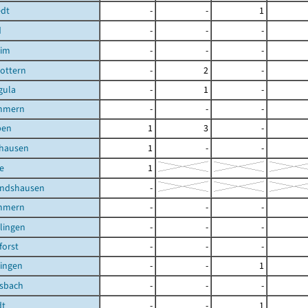
edt
-
-
1
d
-
-
-
eim
-
-
-
ottern
-
2
-
gula
-
1
-
mmern
-
-
-
ben
1
3
-
shausen
1
-
-
e
1
andshausen
-
mmern
-
-
-
ilingen
-
-
-
orst
-
-
-
lingen
-
-
1
lsbach
-
-
-
dt
-
-
1