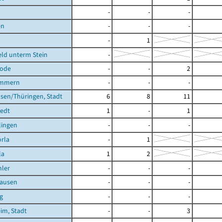
-
-
-
en
-
-
-
-
1
ld unterm Stein
-
rode
-
-
2
ömmern
-
-
-
sen/Thüringen, Stadt
6
8
11
tedt
1
-
1
lingen
-
-
-
rla
-
1
la
1
2
ler
-
-
-
ausen
-
-
-
g
-
-
-
im, Stadt
-
-
3