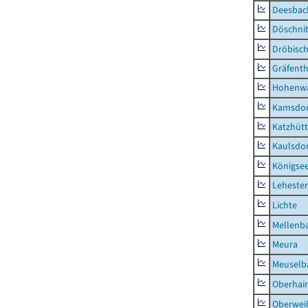
Deesbac
Döschni
Dröbisc
Gräfenth
Hohenwa
Kamsdor
Katzhüt
Kaulsdor
Königsee
Lehesten
Lichte
Mellenb
Meura
Meuselb
Oberhai
Oberweiß