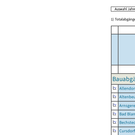
1) Totalabgän
Bauabgä
Allendor
Altenbe
Arnsger
Bad Blan
Bechste
Cursdorf