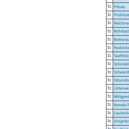
Piesau
Probstze
Reichma
Rohrbac
Rottenb
Rudolsta
Saalfeld
Schmied
Schwarz
Sitzendo
Unterwe
Wittgend
Remda-Te
Leutenbe
Drognitz