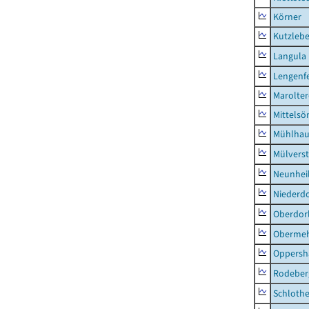
Körner
Kutzleb
Langula
Lengenfe
Marolte
Mittels
Mühlhau
Mülvers
Neunhei
Niederdo
Oberdor
Obermeh
Oppersh
Rodeber
Schlothe