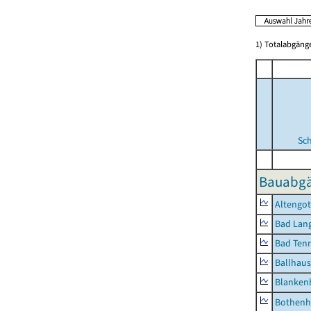
1) Totalabgän
Sc
Bauabgä
Altengot
Bad Lang
Bad Tenn
Ballhau
Blanken
Bothenh