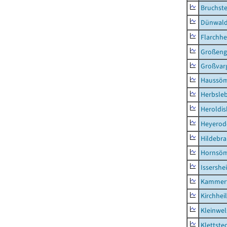
Bruchst
Dünwal
Flarchh
Großeng
Großvar
Haussö
Herbsle
Heroldi
Heyerod
Hildebr
Hornsö
Issershe
Kammerf
Kirchhei
Kleinwe
Klettste