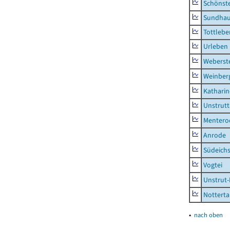
Schönst
Sundha
Tottlebe
Urleben
Weberst
Weinber
Kathari
Unstrutt
Mentero
Anrode
Südeichs
Vogtei
Unstrut-
Notterta
▴
nach oben