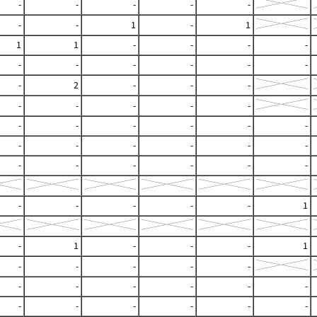
-
-
-
-
-
-
-
1
-
1
1
1
-
-
-
-
-
-
-
-
-
-
-
2
-
-
-
-
-
-
-
-
-
-
-
-
-
-
-
-
-
-
-
-
-
-
-
-
-
-
-
-
-
-
-
1
-
1
-
-
-
1
-
-
-
-
-
-
-
-
-
-
-
-
-
-
-
-
-