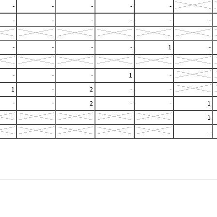
-
-
-
-
-
-
-
-
-
-
-
-
-
-
-
1
-
-
-
-
1
-
1
-
2
-
-
-
-
2
-
-
1
1
-