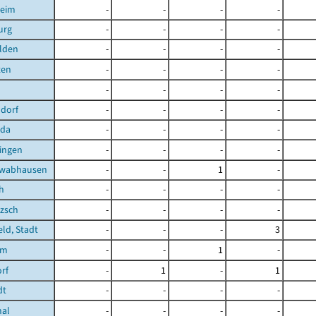
heim
-
-
-
-
urg
-
-
-
-
lden
-
-
-
-
ten
-
-
-
-
-
-
-
-
dorf
-
-
-
-
oda
-
-
-
-
ingen
-
-
-
-
hwabhausen
-
-
1
-
h
-
-
-
-
zsch
-
-
-
-
eld, Stadt
-
-
-
3
im
-
-
1
-
rf
-
1
-
1
dt
-
-
-
-
hal
-
-
-
-