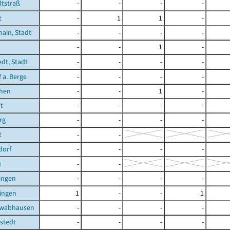
tstraß
-
-
-
-
t
-
1
1
-
ain, Stadt
-
-
-
-
-
-
1
-
edt, Stadt
-
-
-
-
 a. Berge
-
-
-
-
chen
-
-
1
-
t
-
-
-
-
rg
-
-
-
-
t
-
-
dorf
-
-
-
-
t
-
-
ingen
-
-
-
-
ingen
1
-
-
1
hwabhausen
-
-
-
-
stedt
-
-
-
-