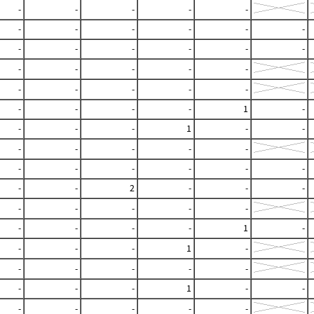
-
-
-
-
-
-
-
-
-
-
-
-
-
-
-
-
-
-
-
-
-
-
-
-
-
-
-
-
-
-
-
1
-
-
-
-
1
-
-
-
-
-
-
-
-
-
-
-
-
-
-
-
2
-
-
-
-
-
-
-
-
-
-
-
-
1
-
-
-
-
1
-
-
-
-
-
-
-
-
-
1
-
-
-
-
-
-
-