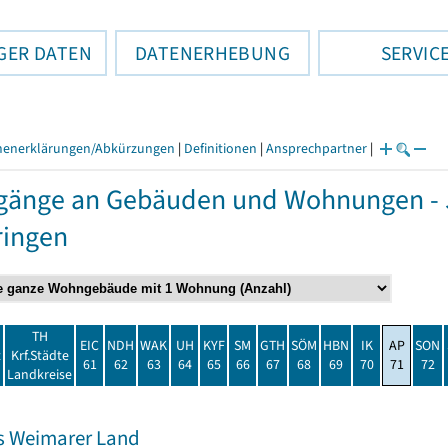
GER DATEN
DATENERHEBUNG
SERVIC
henerklärungen/Abkürzungen
|
Definitionen
|
Ansprechpartner
|
gänge an Gebäuden und Wohnungen - 
ringen
TH
EIC
NDH
WAK
UH
KYF
SM
GTH
SÖM
HBN
IK
AP
SON
t
Krf.Städte
61
62
63
64
65
66
67
68
69
70
71
72
Landkreise
s Weimarer Land