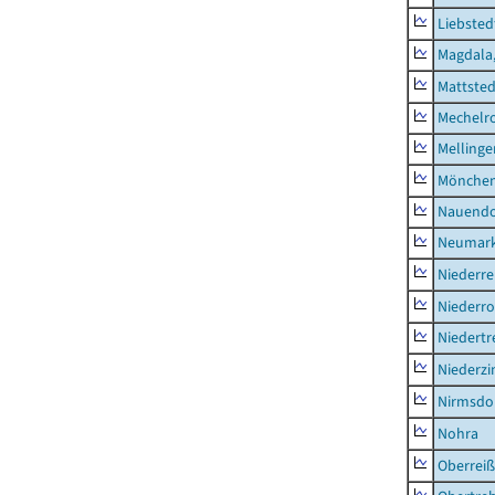
Liebsted
Magdala,
Mattsted
Mechelr
Mellinge
Mönchen
Nauendo
Neumark
Niederre
Niederro
Niedertr
Niederz
Nirmsdo
Nohra
Oberrei