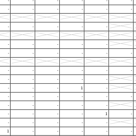
-
-
-
-
-
-
-
-
-
-
-
-
-
-
-
-
-
-
-
-
-
-
-
-
-
-
-
-
-
-
-
-
-
-
-
-
-
-
-
-
-
-
1
-
-
-
-
-
-
-
-
-
-
-
-
-
-
-
-
1
-
-
-
-
-
-
1
-
-
-
-
-