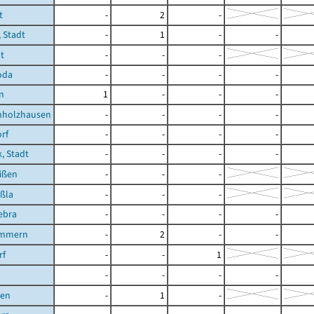
t
-
2
-
 Stadt
-
1
-
-
t
-
-
-
oda
-
-
-
-
n
1
-
-
-
holzhausen
-
-
-
-
rf
-
-
-
-
, Stadt
-
-
-
-
ißen
-
-
-
ßla
-
-
-
ebra
-
-
-
-
immern
-
2
-
-
rf
-
-
1
-
-
-
-
ßen
-
1
-