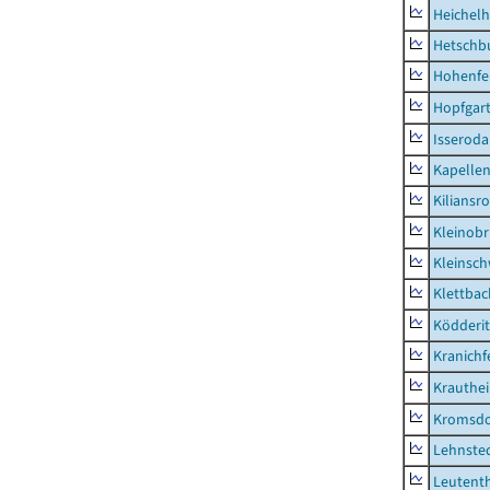
Heichel
Hetschb
Hohenfe
Hopfgar
Isseroda
Kapellen
Kiliansr
Kleinobr
Kleinsc
Klettbac
Ködderit
Kranichf
Krauthe
Kromsdo
Lehnste
Leutent