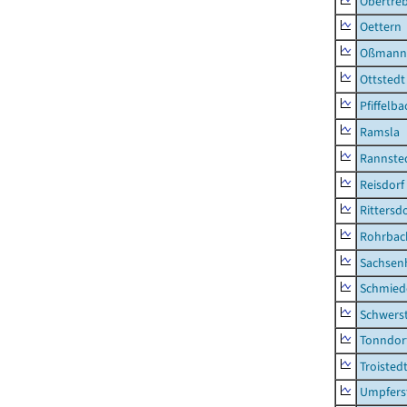
Obertre
Oettern
Oßmann
Ottstedt
Pfiffelba
Ramsla
Rannste
Reisdorf
Rittersd
Rohrbac
Sachsen
Schmied
Schwers
Tonndor
Troisted
Umpfers