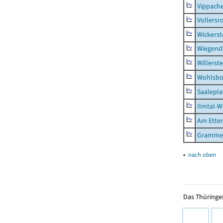
Vippach
Vollersr
Wickerst
Wiegend
Willerst
Wohlsbo
Saalepla
Ilmtal-W
Am Ette
Gramme
▴
nach oben
Das Thüringer