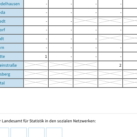
edelhausen
-
-
-
-
oda
-
-
-
-
edt
-
-
orf
-
-
-
-
edt
-
-
-
rn
-
-
-
-
tte
1
-
-
-
einstraße
2
rsberg
tal
 Landesamt für Statistik in den sozialen Netzwerken: