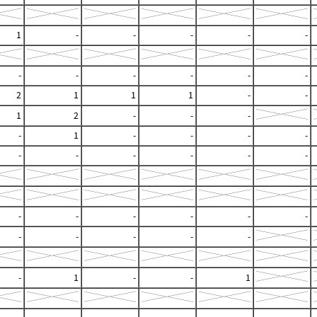
1
-
-
-
-
-
-
-
-
-
-
-
2
1
1
1
-
-
1
2
-
-
-
-
1
-
-
-
-
-
-
-
-
-
-
-
-
-
-
-
-
-
-
-
-
-
-
1
-
-
1