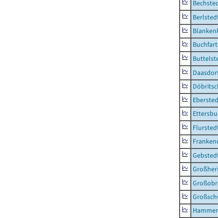
Bechsted
Berlsted
Blankenh
Buchfart
Buttelst
Daasdorf
Döbrits
Ebersted
Ettersbu
Flursted
Franken
Gebsted
Großher
Großobr
Großsc
Hammer