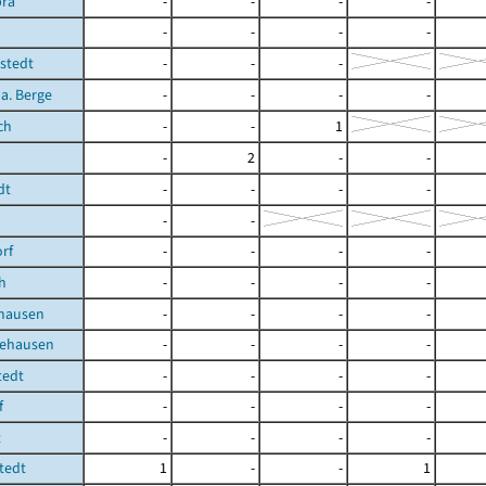
bra
-
-
-
-
-
-
-
-
stedt
-
-
-
 a. Berge
-
-
-
-
ch
-
-
1
-
2
-
-
dt
-
-
-
-
-
-
orf
-
-
-
-
h
-
-
-
-
hausen
-
-
-
-
ehausen
-
-
-
-
tedt
-
-
-
-
f
-
-
-
-
t
-
-
-
-
tedt
1
-
-
1