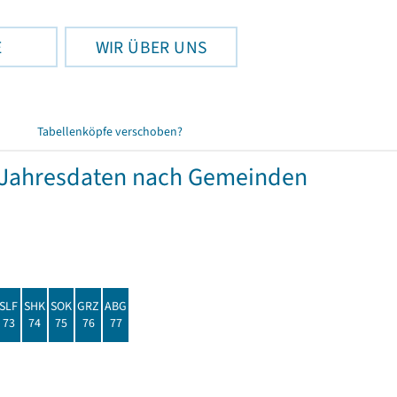
E
WIR ÜBER UNS
Tabellenköpfe verschoben?
Jahresdaten nach Gemeinden
SLF
SHK
SOK
GRZ
ABG
73
74
75
76
77