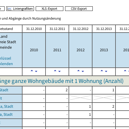
ge und Abgänge durch Nutzungsänderung
etsstand
31.12.2010
31.12.2011
31.12.2012
31.12.2013
31.12.
Land
reie Stadt
meinde
2010
2011
2012
2013
20
hlüssel
blenden
nge ganze Wohngebäude mit 1 Wohnung (Anzahl)
Stadt
-
2
-
1
dt
-
-
a, Stadt
-
-
1
2
a, Stadt
-
-
1
-
t
-
-
-
-